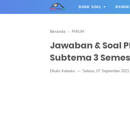
BANK SOAL
RANGK
Beranda
›
PH/UH
Jawaban & Soal P
Subtema 3 Semest
Ditulis
Kelasku
Selasa, 07 September 202