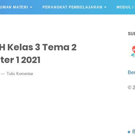
UMAN MATERI
PERANGKAT PEMBELAJARAN
MODUL /
SU
H Kelas 3 Tema 2
er 1 2021
Be
1
Tulis Komentar
© 
B