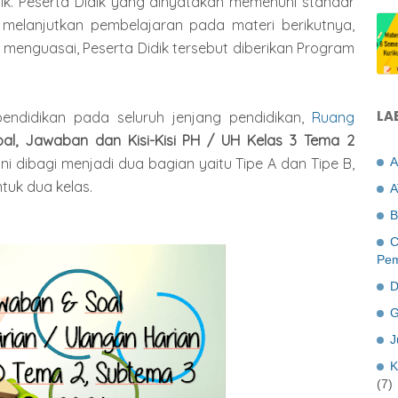
dik. Peserta Didik yang dinyatakan memenuhi standar
melanjutkan pembelajaran pada materi berikutnya,
menguasai, Peserta Didik tersebut diberikan Program
LA
endidikan pada seluruh jenjang pendidikan,
Ruang
al, Jawaban dan Kisi-Kisi PH / UH Kelas 3 Tema 2
 ini dibagi menjadi dua bagian yaitu Tipe A dan Tipe B,
A
tuk dua kelas.
A
B
C
Pem
D
G
J
K
(7)