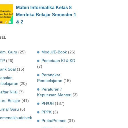
Materi Informatika Kelas 8
Merdeka Belajar Semester 1
& 2
BEL
dm. Guru
(25)
Modul/E-Book
(26)
TP
(26)
Pemetaan KI & KD
(7)
ank Soal
(15)
Perangkat
apaian
Pembelajaran
(15)
belajaran
(20)
Peraturan /
aftar Nilai
(7)
Keputusan Menteri
(3)
uru Belajar
(41)
PH/UH
(137)
urnal Guru
(6)
PPPK
(3)
emendikbudristek
Prota/Promes
(31)