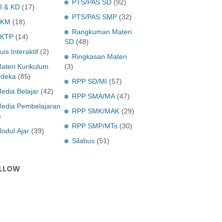
PTS/PAS SD
(92)
I & KD
(17)
PTS/PAS SMP
(32)
KKM
(18)
Rangkuman Materi
KTP
(14)
SD
(48)
uis Interaktif
(2)
Ringkasan Materi
ateri Kurikulum
(3)
deka
(85)
RPP SD/MI
(57)
edia Belajar
(42)
RPP SMA/MA
(47)
edia Pembelajaran
RPP SMK/MAK
(29)
)
RPP SMP/MTs
(30)
odul Ajar
(39)
Silabus
(51)
LLOW