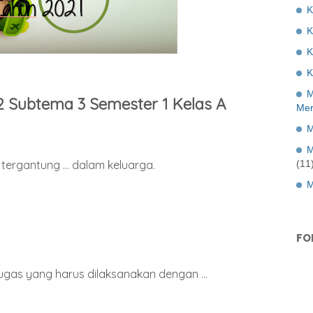
K
K
K
M
2 Subtema 3 Semester 1 Kelas A
Mer
M
M
(11
tergantung ... dalam keluarga.
M
FO
tugas yang harus dilaksanakan dengan ...