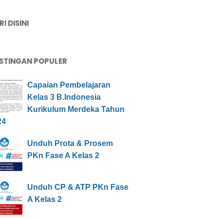
I DISINI
STINGAN POPULER
Capaian Pembelajaran
Kelas 3 B.Indonesia
Kurikulum Merdeka Tahun
24
Unduh Prota & Prosem
PKn Fase A Kelas 2
Unduh CP & ATP PKn Fase
A Kelas 2