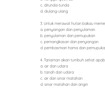
c. ditunda-tunda
d. diulang-ulang
3. Untuk merawat hutan bakau memerl
a. penyiangan dan penyulaman
b. penyulaman dan pemupukan
c. pemangkasan dan penyiangan
d. pembasmian hama dan pemupuk
4. Tanaman akan tumbuh sehat apabi
a. air dan udara
b. tanah dan udara
c. air dan sinar matahari
d. sinar matahari dan angin