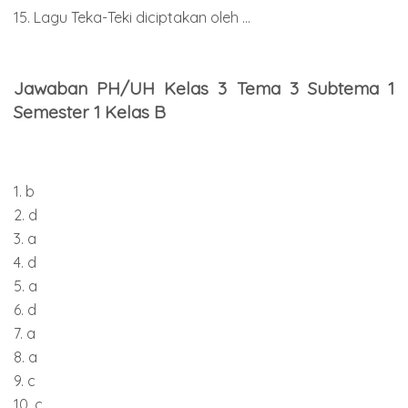
15. Lagu Teka-Teki diciptakan oleh ...
Jawaban PH/UH Kelas 3 Tema 3 Subtema 1
Semester 1 Kelas B
1. b
2. d
3. a
4. d
5. a
6. d
7. a
8. a
9. c
10. c