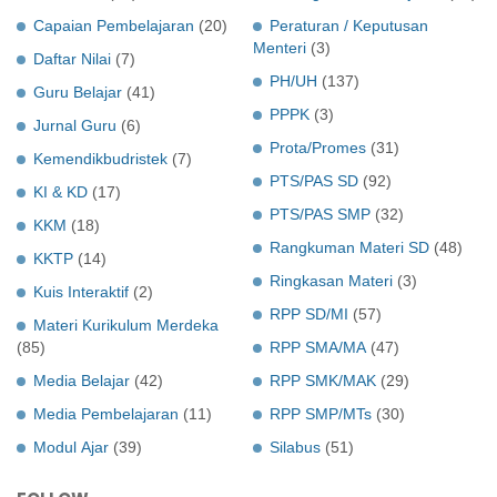
Capaian Pembelajaran
(20)
Peraturan / Keputusan
Menteri
(3)
Daftar Nilai
(7)
PH/UH
(137)
Guru Belajar
(41)
PPPK
(3)
Jurnal Guru
(6)
Prota/Promes
(31)
Kemendikbudristek
(7)
PTS/PAS SD
(92)
KI & KD
(17)
PTS/PAS SMP
(32)
KKM
(18)
Rangkuman Materi SD
(48)
KKTP
(14)
Ringkasan Materi
(3)
Kuis Interaktif
(2)
RPP SD/MI
(57)
Materi Kurikulum Merdeka
(85)
RPP SMA/MA
(47)
Media Belajar
(42)
RPP SMK/MAK
(29)
Media Pembelajaran
(11)
RPP SMP/MTs
(30)
Modul Ajar
(39)
Silabus
(51)