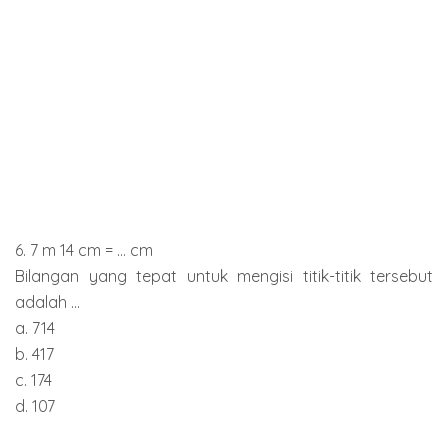
6. 7 m 14 cm = ... cm
Bilangan yang tepat untuk mengisi titik-titik tersebut
adalah ...
a. 714
b. 417
c. 174
d. 107