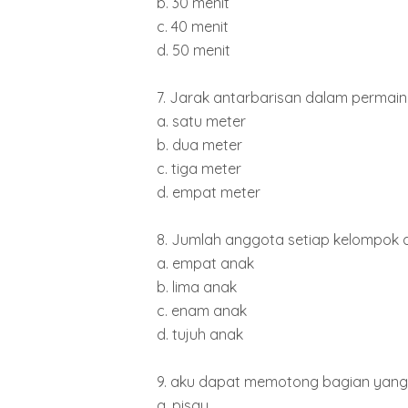
b. 30 menit
c. 40 menit
d. 50 menit
7. Jarak antarbarisan dalam permaina
a. satu meter
b. dua meter
c. tiga meter
d. empat meter
8. Jumlah anggota setiap kelompok d
a. empat anak
b. lima anak
c. enam anak
d. tujuh anak
9. aku dapat memotong bagian yang m
a. pisau