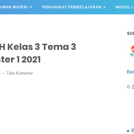
UMAN MATERI
PERANGKAT PEMBELAJARAN
MODUL /
SU
H Kelas 3 Tema 3
er 1 2021
Be
1
Tulis Komentar
© 
B