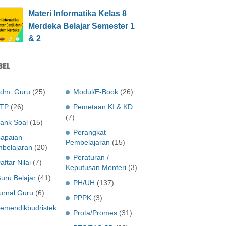
Materi Informatika Kelas 8
Merdeka Belajar Semester 1
& 2
BEL
dm. Guru
(25)
Modul/E-Book
(26)
TP
(26)
Pemetaan KI & KD
(7)
ank Soal
(15)
Perangkat
apaian
Pembelajaran
(15)
belajaran
(20)
Peraturan /
aftar Nilai
(7)
Keputusan Menteri
(3)
uru Belajar
(41)
PH/UH
(137)
urnal Guru
(6)
PPPK
(3)
emendikbudristek
Prota/Promes
(31)