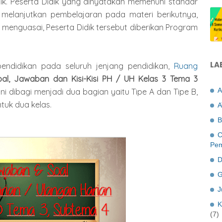
dik. Peserta Didik yang dinyatakan memenuhi standar
melanjutkan pembelajaran pada materi berikutnya,
menguasai, Peserta Didik tersebut diberikan Program
LA
endidikan pada seluruh jenjang pendidikan,
Ruang
al, Jawaban dan Kisi-Kisi PH / UH Kelas 3 Tema 3
A
 ini dibagi menjadi dua bagian yaitu Tipe A dan Tipe B,
tuk dua kelas.
A
B
C
Pem
D
G
J
K
(7)