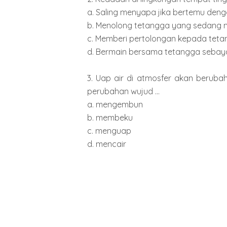
a. Saling menyapa jika bertemu deng
b. Menolong tetangga yang sedang m
c. Memberi pertolongan kepada teta
d. Bermain bersama tetangga sebaya 
3. Uap air di atmosfer akan berubah m
perubahan wujud ...
a. mengembun
b. membeku
c. menguap
d. mencair