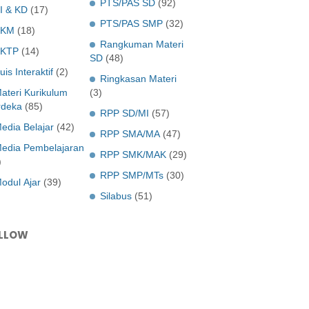
PTS/PAS SD
(92)
I & KD
(17)
PTS/PAS SMP
(32)
KKM
(18)
Rangkuman Materi
KTP
(14)
SD
(48)
uis Interaktif
(2)
Ringkasan Materi
ateri Kurikulum
(3)
deka
(85)
RPP SD/MI
(57)
edia Belajar
(42)
RPP SMA/MA
(47)
edia Pembelajaran
RPP SMK/MAK
(29)
)
RPP SMP/MTs
(30)
odul Ajar
(39)
Silabus
(51)
LLOW