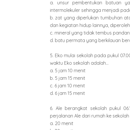
a. unsur pembentukan batuan ya
intermolekuler sehingga menjadi pad
b. zat yang diperlukan tumbuhan a
dan kegiatan hidup lainnya, diperole
c. mineral yang tidak tembus pandan
d. batu permata yang berkilauan bera
5. Eko mulai sekolah pada pukul 07.0
waktu Eko sekolah adalah...
a. 5 jam 10 menit
b. 5 jam 15 menit
c. 6 jam 10 menit
d. 6 jam 15 menit
6. Ale berangkat sekolah pukul 06.
perjalanan Ale dari rumah ke sekolah 
a. 20 menit