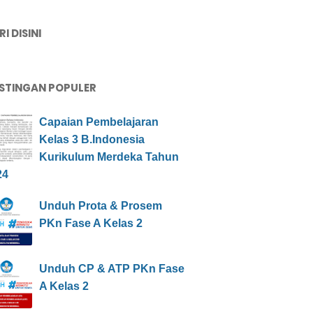
I DISINI
STINGAN POPULER
Capaian Pembelajaran
Kelas 3 B.Indonesia
Kurikulum Merdeka Tahun
24
Unduh Prota & Prosem
PKn Fase A Kelas 2
Unduh CP & ATP PKn Fase
A Kelas 2