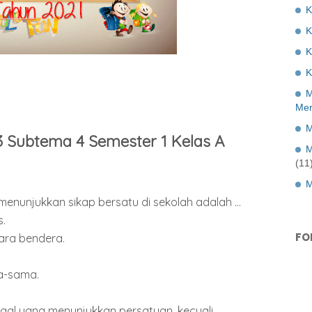
K
K
K
M
Mer
M
3 Subtema 4 Semester 1 Kelas A
M
(11
M
enunjukkan sikap bersatu di sekolah adalah ...
s.
FO
ara bendera.
a-sama.
gal yang menunjukkan persatuan, kecuali ...