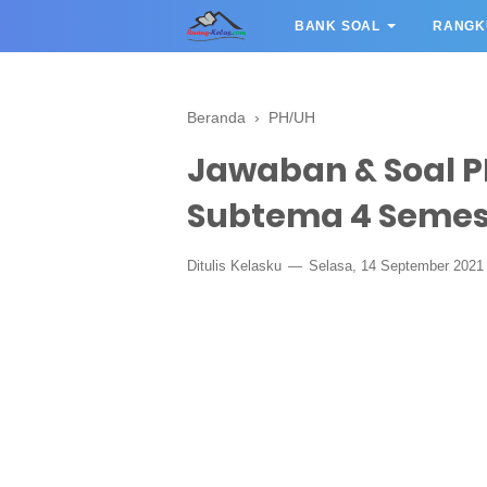
BANK SOAL
RANGK
Beranda
›
PH/UH
Jawaban & Soal P
Subtema 4 Semest
Ditulis
Kelasku
Selasa, 14 September 202