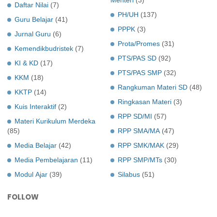
Daftar Nilai
(7)
PH/UH
(137)
Guru Belajar
(41)
PPPK
(3)
Jurnal Guru
(6)
Prota/Promes
(31)
Kemendikbudristek
(7)
PTS/PAS SD
(92)
KI & KD
(17)
PTS/PAS SMP
(32)
KKM
(18)
Rangkuman Materi SD
(48)
KKTP
(14)
Ringkasan Materi
(3)
Kuis Interaktif
(2)
RPP SD/MI
(57)
Materi Kurikulum Merdeka
(85)
RPP SMA/MA
(47)
Media Belajar
(42)
RPP SMK/MAK
(29)
Media Pembelajaran
(11)
RPP SMP/MTs
(30)
Modul Ajar
(39)
Silabus
(51)
FOLLOW