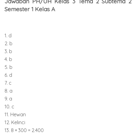
Jawaban PH/UH Kelas 3 Tema 2 Subtema 2
Semester 1 Kelas A
1. d
2. b
3. b
4. b
5. b
6. d
7. c
8. a
9. a
10. c
11. Hewan
12. Kelinci
13. 8 × 300 = 2.400