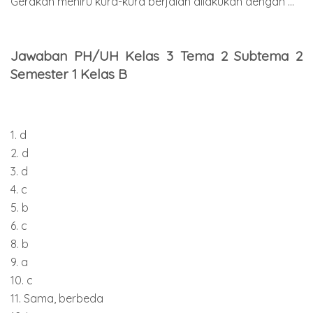
Gerakan meniru kura-kura berjalan dilakukan dengan ...
Jawaban PH/UH Kelas 3 Tema 2 Subtema 2
Semester 1 Kelas B
1. d
2. d
3. d
4. c
5. b
6. c
8. b
9. a
10. c
11. Sama, berbeda