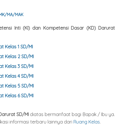
/SMK/MA/MAK
tensi Inti (KI) dan Kompetensi Dasar (KD) Darurat
t Kelas 1 SD/MI
rat
Kelas
2
SD/MI
rat
Kelas
3
SD/MI
rat
Kelas
4
SD/MI
rat
Kelas
5
SD/MI
rat
Kelas
6
SD/MI
 Darurat SD/MI
diatas bermanfaat bagi Bapak / Ibu ya.
kasi informasi terbaru lainnya dari
Ruang Kelas
.