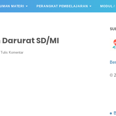
UMAN MATERI
PERANGKAT PEMBELAJARAN
MODUL /
SU
m Darurat SD/MI
Tulis Komentar
Be
© 
B