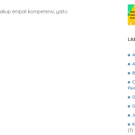
akup empat kompetensi, yaitu:
LA
A
A
B
C
Pem
D
G
J
K
(7)