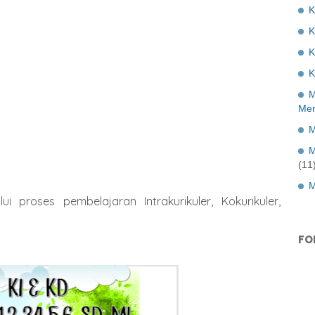
K
K
K
M
Mer
M
M
(11
M
i proses pembelajaran Intrakurikuler, Kokurikuler,
FO