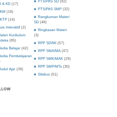
PTS/PAS SD
(92)
I & KD
(17)
PTS/PAS SMP
(32)
KKM
(18)
Rangkuman Materi
KTP
(14)
SD
(48)
uis Interaktif
(2)
Ringkasan Materi
ateri Kurikulum
(3)
deka
(85)
RPP SD/MI
(57)
edia Belajar
(42)
RPP SMA/MA
(47)
edia Pembelajaran
RPP SMK/MAK
(29)
)
RPP SMP/MTs
(30)
odul Ajar
(39)
Silabus
(51)
LLOW