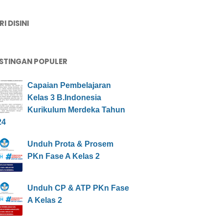
I DISINI
STINGAN POPULER
Capaian Pembelajaran
Kelas 3 B.Indonesia
Kurikulum Merdeka Tahun
24
Unduh Prota & Prosem
PKn Fase A Kelas 2
Unduh CP & ATP PKn Fase
A Kelas 2