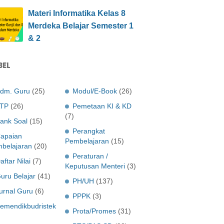
Materi Informatika Kelas 8
Merdeka Belajar Semester 1
& 2
BEL
dm. Guru
(25)
Modul/E-Book
(26)
TP
(26)
Pemetaan KI & KD
(7)
ank Soal
(15)
Perangkat
apaian
Pembelajaran
(15)
belajaran
(20)
Peraturan /
aftar Nilai
(7)
Keputusan Menteri
(3)
uru Belajar
(41)
PH/UH
(137)
urnal Guru
(6)
PPPK
(3)
emendikbudristek
Prota/Promes
(31)