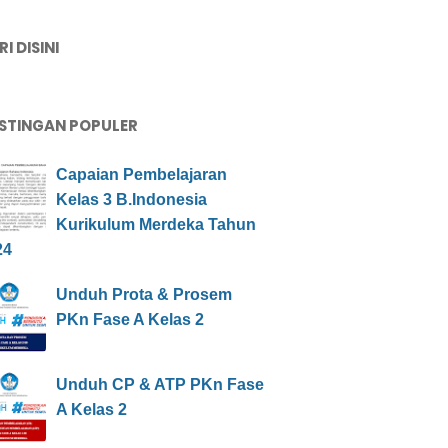
I DISINI
STINGAN POPULER
Capaian Pembelajaran
Kelas 3 B.Indonesia
Kurikulum Merdeka Tahun
24
Unduh Prota & Prosem
PKn Fase A Kelas 2
Unduh CP & ATP PKn Fase
A Kelas 2