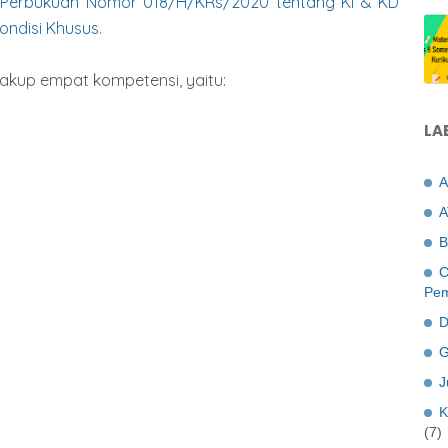
 Perbukuan Nomor 018/H/KRs/2020 tentang KI & KD
ondisi Khusus
.
akup empat kompetensi, yaitu:
LA
A
A
B
C
Pem
D
G
J
K
(7)