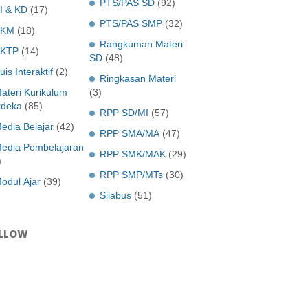
PTS/PAS SD
(92)
I & KD
(17)
PTS/PAS SMP
(32)
KKM
(18)
Rangkuman Materi
KTP
(14)
SD
(48)
uis Interaktif
(2)
Ringkasan Materi
ateri Kurikulum
(3)
deka
(85)
RPP SD/MI
(57)
edia Belajar
(42)
RPP SMA/MA
(47)
edia Pembelajaran
RPP SMK/MAK
(29)
)
RPP SMP/MTs
(30)
odul Ajar
(39)
Silabus
(51)
LLOW