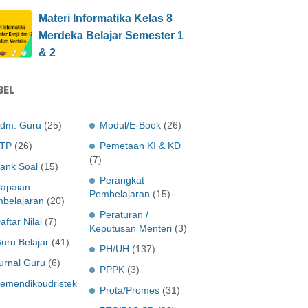
Materi Informatika Kelas 8
Merdeka Belajar Semester 1
& 2
BEL
dm. Guru
(25)
Modul/E-Book
(26)
TP
(26)
Pemetaan KI & KD
(7)
ank Soal
(15)
Perangkat
apaian
Pembelajaran
(15)
belajaran
(20)
Peraturan /
aftar Nilai
(7)
Keputusan Menteri
(3)
uru Belajar
(41)
PH/UH
(137)
urnal Guru
(6)
PPPK
(3)
emendikbudristek
Prota/Promes
(31)