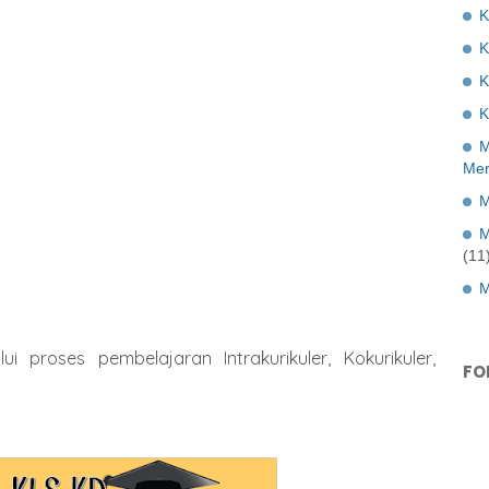
K
K
K
M
Mer
M
M
(11
M
i proses pembelajaran Intrakurikuler, Kokurikuler,
FO