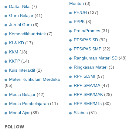
Menteri
(3)
Daftar Nilai
(7)
PH/UH
(137)
Guru Belajar
(41)
PPPK
(3)
Jurnal Guru
(6)
Prota/Promes
(31)
Kemendikbudristek
(7)
PTS/PAS SD
(92)
KI & KD
(17)
PTS/PAS SMP
(32)
KKM
(18)
Rangkuman Materi SD
(48)
KKTP
(14)
Ringkasan Materi
(3)
Kuis Interaktif
(2)
RPP SD/MI
(57)
Materi Kurikulum Merdeka
(85)
RPP SMA/MA
(47)
Media Belajar
(42)
RPP SMK/MAK
(29)
Media Pembelajaran
(11)
RPP SMP/MTs
(30)
Modul Ajar
(39)
Silabus
(51)
FOLLOW