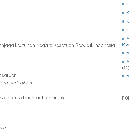
K
K
K
M
Mer
menjaga keutuhan Negara Kesatuan Republik Indonesia
M
M
(11
kesatuan
M
ara berlebihan
ia harus dimanfaatkan untuk ....
FO
sia