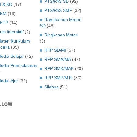
PTS/PAS SD
(92)
I & KD
(17)
PTS/PAS SMP
(32)
KKM
(18)
Rangkuman Materi
KTP
(14)
SD
(48)
uis Interaktif
(2)
Ringkasan Materi
ateri Kurikulum
(3)
deka
(85)
RPP SD/MI
(57)
edia Belajar
(42)
RPP SMA/MA
(47)
edia Pembelajaran
RPP SMK/MAK
(29)
)
RPP SMP/MTs
(30)
odul Ajar
(39)
Silabus
(51)
LLOW