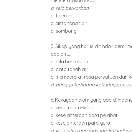
mencerminkan sikap ....
a. rela berkorban
b. toleransi
c. cinta tanah air
d. sombong
5. Sikap yang harus dihindari demi 
adalah ....
a. rela berkorban
b. cinta tanah air
c. mempererat rasa persatuan dan 
d. bangga terhadap kebudayaan sec
6. Kekayaan alam yang ada di Indones
a. kebutuhan ekspor
b. kesejahteraan para pejabat
c. kesejahteraan para guru
d. kesejahteraan masyarakat Indone