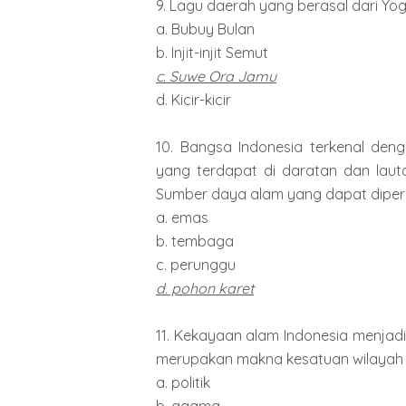
9. Lagu daerah yang berasal dari Yogy
a. Bubuy Bulan
b. Injit-injit Semut
c. Suwe Ora Jamu
d. Kicir-kicir
10. Bangsa Indonesia terkenal den
yang terdapat di daratan dan la
Sumber daya alam yang dapat diperba
a. emas
b. tembaga
c. perunggu
d. pohon karet
11. Kekayaan alam Indonesia menjadi
merupakan makna kesatuan wilayah I
a. politik
b. agama