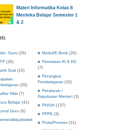
Materi Informatika Kelas 8
Merdeka Belajar Semester 1
& 2
BEL
dm. Guru
(25)
Modul/E-Book
(26)
TP
(26)
Pemetaan KI & KD
(7)
ank Soal
(15)
Perangkat
apaian
Pembelajaran
(15)
belajaran
(20)
Peraturan /
aftar Nilai
(7)
Keputusan Menteri
(3)
uru Belajar
(41)
PH/UH
(137)
urnal Guru
(6)
PPPK
(3)
emendikbudristek
Prota/Promes
(31)