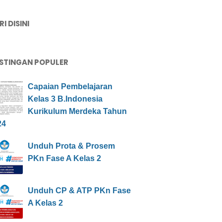
I DISINI
STINGAN POPULER
Capaian Pembelajaran
Kelas 3 B.Indonesia
Kurikulum Merdeka Tahun
24
Unduh Prota & Prosem
PKn Fase A Kelas 2
Unduh CP & ATP PKn Fase
A Kelas 2