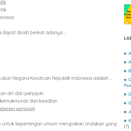
fik
tik
donesia
dapat diraih berkat adanya ...
LA
A
A
B
tukan Negara Kesatuan Republik Indonesia adalah ...
C
Pem
n diri dari penjajah
D
i kemakmuran dan keadilan
G
berian penjajah
J
K
h untuk kepentingan umum merupakan tindakan yang
(7)