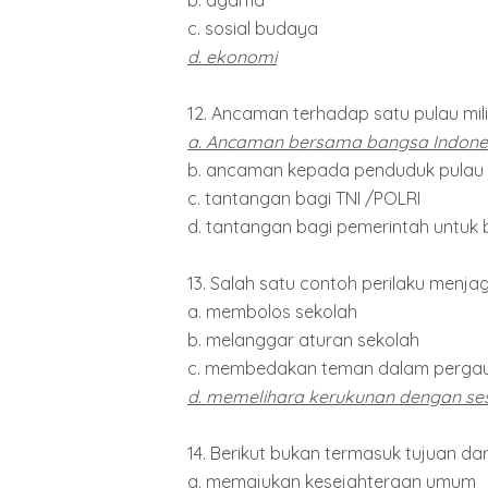
c. sosial budaya
d. ekonomi
12. Ancaman terhadap satu pulau mili
a. Ancaman bersama bangsa Indone
b. ancaman kepada penduduk pulau it
c. tantangan bagi TNI /POLRI
d. tantangan bagi pemerintah untuk 
13. Salah satu contoh perilaku menjag
a. membolos sekolah
b. melanggar aturan sekolah
c. membedakan teman dalam perga
d. memelihara kerukunan dengan s
14. Berikut bukan termasuk tujuan dar
a. memajukan kesejahteraan umum