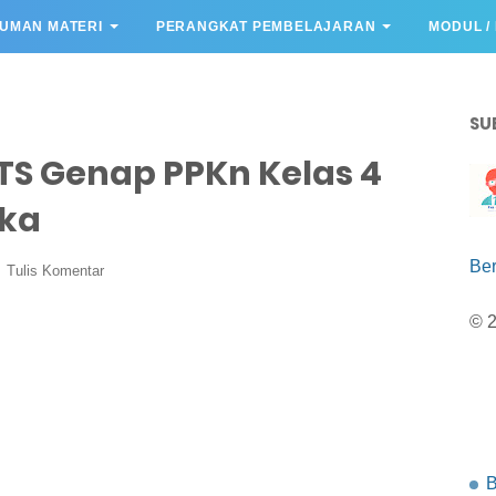
UMAN MATERI
PERANGKAT PEMBELAJARAN
MODUL /
SU
TS Genap PPKn Kelas 4
eka
Be
Tulis Komentar
© 
B