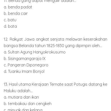
11. Benda yang dapat mengalir adalah...
a. benda padat
b. benda cair
c. batu
d. bata
12. Rakyat Jawa angkat senjata melawan keserakahan
bangsa Belanda tahun 1825-1830 yang dipimpin oleh...
a. Sultan Agung Hanyokrokusumo
b. Sisingamangaraja IX
c. Pangeran Diponegoro
d. Tuanku Imam Bonjol
13. Hasil utama Kerajaan Ternate saat Potugis datang ke
Maluku adalah...
a. mutiara dan ikan
b. tembakau dan cengkeh
c. minyak dan kelapa