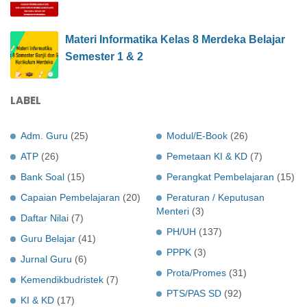
Materi Informatika Kelas 8 Merdeka Belajar
Semester 1 & 2
LABEL
Adm. Guru
(25)
Modul/E-Book
(26)
ATP
(26)
Pemetaan KI & KD
(7)
Bank Soal
(15)
Perangkat Pembelajaran
(15)
Capaian Pembelajaran
(20)
Peraturan / Keputusan
Menteri
(3)
Daftar Nilai
(7)
PH/UH
(137)
Guru Belajar
(41)
PPPK
(3)
Jurnal Guru
(6)
Prota/Promes
(31)
Kemendikbudristek
(7)
PTS/PAS SD
(92)
KI & KD
(17)