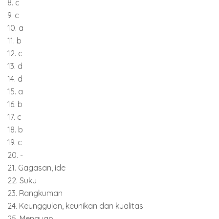
8. c
9. c
10. a
11. b
12. c
13. d
14. d
15. a
16. b
17. c
18. b
19. c
20. -
21. Gagasan, ide
22. Suku
23. Rangkuman
24. Keunggulan, keunikan dan kualitas
25. Menguap