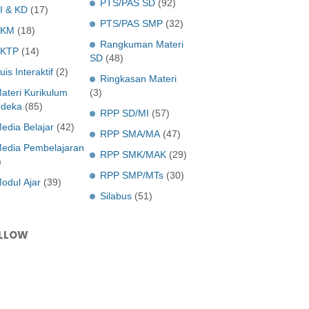
PTS/PAS SD
(92)
I & KD
(17)
PTS/PAS SMP
(32)
KKM
(18)
Rangkuman Materi
KTP
(14)
SD
(48)
uis Interaktif
(2)
Ringkasan Materi
ateri Kurikulum
(3)
deka
(85)
RPP SD/MI
(57)
edia Belajar
(42)
RPP SMA/MA
(47)
edia Pembelajaran
RPP SMK/MAK
(29)
)
RPP SMP/MTs
(30)
odul Ajar
(39)
Silabus
(51)
LLOW