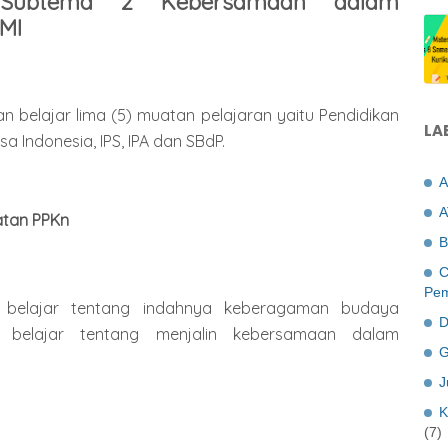
Subtema 2 Kebersamaan dalam
MI
an belajar lima (5) muatan pelajaran yaitu Pendidikan
LA
 Indonesia, IPS, IPA dan SBdP.
A
A
atan PPKn
B
C
Pem
belajar tentang indahnya keberagaman budaya
D
 belajar tentang menjalin kebersamaan dalam
G
J
K
(7)