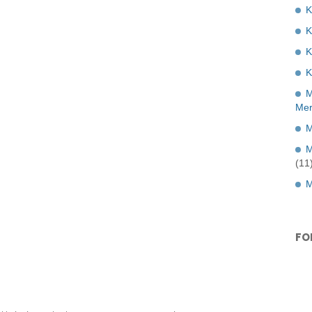
K
K
K
M
Mer
M
M
(11
M
FO