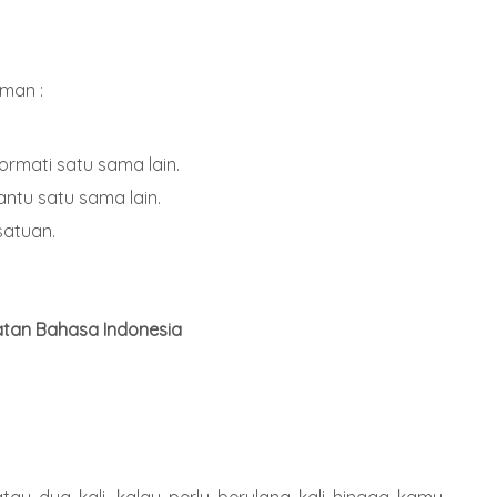
man :
rmati satu sama lain.
ntu satu sama lain.
satuan.
tan Bahasa Indonesia
tau dua kali, kalau perlu berulang kali hingga kamu