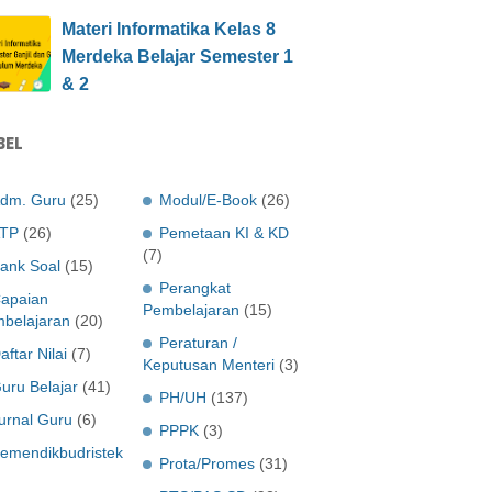
Materi Informatika Kelas 8
Merdeka Belajar Semester 1
& 2
BEL
dm. Guru
(25)
Modul/E-Book
(26)
TP
(26)
Pemetaan KI & KD
(7)
ank Soal
(15)
Perangkat
apaian
Pembelajaran
(15)
belajaran
(20)
Peraturan /
aftar Nilai
(7)
Keputusan Menteri
(3)
uru Belajar
(41)
PH/UH
(137)
urnal Guru
(6)
PPPK
(3)
emendikbudristek
Prota/Promes
(31)