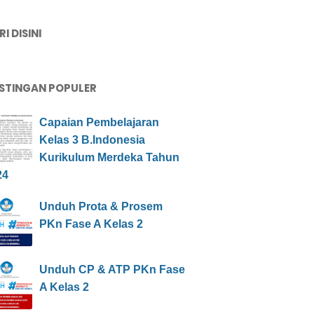
I DISINI
STINGAN POPULER
Capaian Pembelajaran
Kelas 3 B.Indonesia
Kurikulum Merdeka Tahun
24
Unduh Prota & Prosem
PKn Fase A Kelas 2
Unduh CP & ATP PKn Fase
A Kelas 2