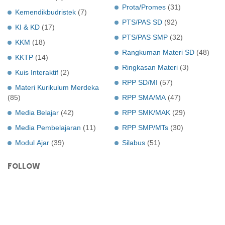
Prota/Promes
(31)
Kemendikbudristek
(7)
PTS/PAS SD
(92)
KI & KD
(17)
PTS/PAS SMP
(32)
KKM
(18)
Rangkuman Materi SD
(48)
KKTP
(14)
Ringkasan Materi
(3)
Kuis Interaktif
(2)
RPP SD/MI
(57)
Materi Kurikulum Merdeka
(85)
RPP SMA/MA
(47)
Media Belajar
(42)
RPP SMK/MAK
(29)
Media Pembelajaran
(11)
RPP SMP/MTs
(30)
Modul Ajar
(39)
Silabus
(51)
FOLLOW