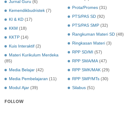
Jurnal Guru
(6)
Prota/Promes
(31)
Kemendikbudristek
(7)
PTS/PAS SD
(92)
KI & KD
(17)
PTS/PAS SMP
(32)
KKM
(18)
Rangkuman Materi SD
(48)
KKTP
(14)
Ringkasan Materi
(3)
Kuis Interaktif
(2)
RPP SD/MI
(57)
Materi Kurikulum Merdeka
(85)
RPP SMA/MA
(47)
Media Belajar
(42)
RPP SMK/MAK
(29)
Media Pembelajaran
(11)
RPP SMP/MTs
(30)
Modul Ajar
(39)
Silabus
(51)
FOLLOW