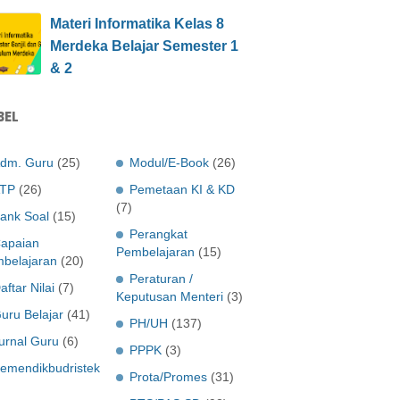
Materi Informatika Kelas 8
Merdeka Belajar Semester 1
& 2
BEL
dm. Guru
(25)
Modul/E-Book
(26)
TP
(26)
Pemetaan KI & KD
(7)
ank Soal
(15)
Perangkat
apaian
Pembelajaran
(15)
belajaran
(20)
Peraturan /
aftar Nilai
(7)
Keputusan Menteri
(3)
uru Belajar
(41)
PH/UH
(137)
urnal Guru
(6)
PPPK
(3)
emendikbudristek
Prota/Promes
(31)