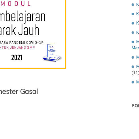
K
K
K
M
Mer
M
M
(11
M
mester Gasal
FO