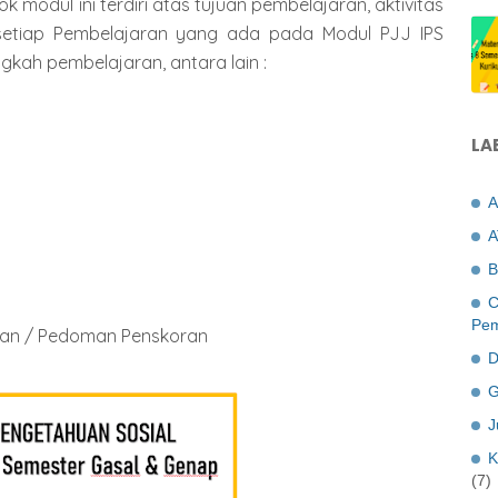
 modul ini terdiri atas tujuan pembelajaran, aktivitas
 setiap Pembelajaran yang ada pada Modul PJJ IPS
angkah pembelajaran, antara lain :
LA
A
A
B
C
Pem
aban / Pedoman Penskoran
D
G
J
K
(7)