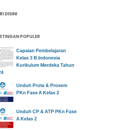
I DISINI
STINGAN POPULER
Capaian Pembelajaran
Kelas 3 B.Indonesia
Kurikulum Merdeka Tahun
24
Unduh Prota & Prosem
PKn Fase A Kelas 2
Unduh CP & ATP PKn Fase
A Kelas 2