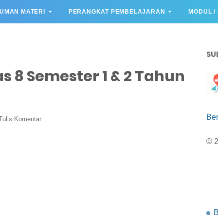
UMAN MATERI
PERANGKAT PEMBELAJARAN
MODUL /
SU
as 8 Semester 1 & 2 Tahun
Be
Tulis Komentar
© 
B