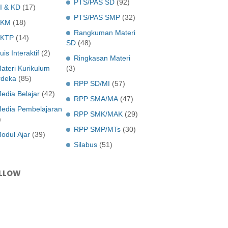
PTS/PAS SD
(92)
I & KD
(17)
PTS/PAS SMP
(32)
KKM
(18)
Rangkuman Materi
KTP
(14)
SD
(48)
uis Interaktif
(2)
Ringkasan Materi
ateri Kurikulum
(3)
deka
(85)
RPP SD/MI
(57)
edia Belajar
(42)
RPP SMA/MA
(47)
edia Pembelajaran
RPP SMK/MAK
(29)
)
RPP SMP/MTs
(30)
odul Ajar
(39)
Silabus
(51)
LLOW