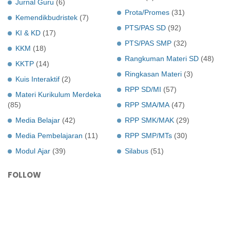
Jurnal Guru
(6)
Prota/Promes
(31)
Kemendikbudristek
(7)
PTS/PAS SD
(92)
KI & KD
(17)
PTS/PAS SMP
(32)
KKM
(18)
Rangkuman Materi SD
(48)
KKTP
(14)
Ringkasan Materi
(3)
Kuis Interaktif
(2)
RPP SD/MI
(57)
Materi Kurikulum Merdeka
(85)
RPP SMA/MA
(47)
Media Belajar
(42)
RPP SMK/MAK
(29)
Media Pembelajaran
(11)
RPP SMP/MTs
(30)
Modul Ajar
(39)
Silabus
(51)
FOLLOW