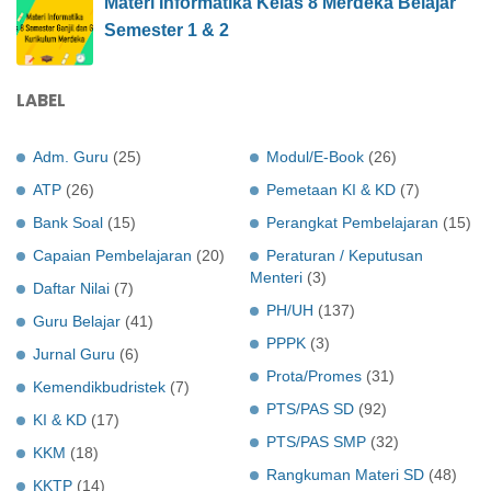
Materi Informatika Kelas 8 Merdeka Belajar
Semester 1 & 2
LABEL
Adm. Guru
(25)
Modul/E-Book
(26)
ATP
(26)
Pemetaan KI & KD
(7)
Bank Soal
(15)
Perangkat Pembelajaran
(15)
Capaian Pembelajaran
(20)
Peraturan / Keputusan
Menteri
(3)
Daftar Nilai
(7)
PH/UH
(137)
Guru Belajar
(41)
PPPK
(3)
Jurnal Guru
(6)
Prota/Promes
(31)
Kemendikbudristek
(7)
PTS/PAS SD
(92)
KI & KD
(17)
PTS/PAS SMP
(32)
KKM
(18)
Rangkuman Materi SD
(48)
KKTP
(14)