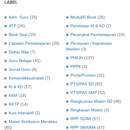
LABEL
Adm. Guru
(25)
Modul/E-Book
(26)
ATP
(26)
Pemetaan KI & KD
(7)
Bank Soal
(15)
Perangkat Pembelajaran
(15)
Capaian Pembelajaran
(20)
Peraturan / Keputusan
Menteri
(3)
Daftar Nilai
(7)
PH/UH
(137)
Guru Belajar
(41)
PPPK
(3)
Jurnal Guru
(6)
Prota/Promes
(31)
Kemendikbudristek
(7)
PTS/PAS SD
(92)
KI & KD
(17)
PTS/PAS SMP
(32)
KKM
(18)
Rangkuman Materi SD
(48)
KKTP
(14)
Ringkasan Materi
(3)
Kuis Interaktif
(2)
RPP SD/MI
(57)
Materi Kurikulum Merdeka
(85)
RPP SMA/MA
(47)