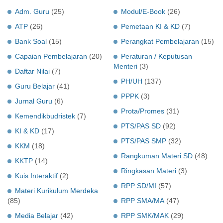
Adm. Guru
(25)
Modul/E-Book
(26)
ATP
(26)
Pemetaan KI & KD
(7)
Bank Soal
(15)
Perangkat Pembelajaran
(15)
Capaian Pembelajaran
(20)
Peraturan / Keputusan
Menteri
(3)
Daftar Nilai
(7)
PH/UH
(137)
Guru Belajar
(41)
PPPK
(3)
Jurnal Guru
(6)
Prota/Promes
(31)
Kemendikbudristek
(7)
PTS/PAS SD
(92)
KI & KD
(17)
PTS/PAS SMP
(32)
KKM
(18)
Rangkuman Materi SD
(48)
KKTP
(14)
Ringkasan Materi
(3)
Kuis Interaktif
(2)
RPP SD/MI
(57)
Materi Kurikulum Merdeka
(85)
RPP SMA/MA
(47)
Media Belajar
(42)
RPP SMK/MAK
(29)