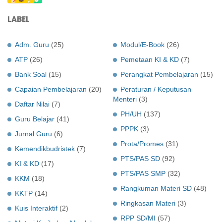
LABEL
Adm. Guru
(25)
Modul/E-Book
(26)
ATP
(26)
Pemetaan KI & KD
(7)
Bank Soal
(15)
Perangkat Pembelajaran
(15)
Capaian Pembelajaran
(20)
Peraturan / Keputusan
Menteri
(3)
Daftar Nilai
(7)
PH/UH
(137)
Guru Belajar
(41)
PPPK
(3)
Jurnal Guru
(6)
Prota/Promes
(31)
Kemendikbudristek
(7)
PTS/PAS SD
(92)
KI & KD
(17)
PTS/PAS SMP
(32)
KKM
(18)
Rangkuman Materi SD
(48)
KKTP
(14)
Ringkasan Materi
(3)
Kuis Interaktif
(2)
RPP SD/MI
(57)