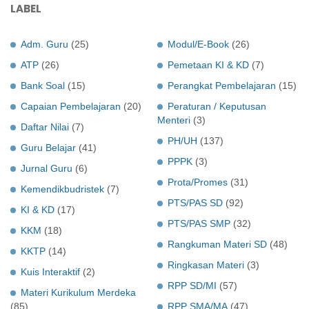
LABEL
Adm. Guru
(25)
Modul/E-Book
(26)
ATP
(26)
Pemetaan KI & KD
(7)
Bank Soal
(15)
Perangkat Pembelajaran
(15)
Capaian Pembelajaran
(20)
Peraturan / Keputusan
Menteri
(3)
Daftar Nilai
(7)
PH/UH
(137)
Guru Belajar
(41)
PPPK
(3)
Jurnal Guru
(6)
Prota/Promes
(31)
Kemendikbudristek
(7)
PTS/PAS SD
(92)
KI & KD
(17)
PTS/PAS SMP
(32)
KKM
(18)
Rangkuman Materi SD
(48)
KKTP
(14)
Ringkasan Materi
(3)
Kuis Interaktif
(2)
RPP SD/MI
(57)
Materi Kurikulum Merdeka
(85)
RPP SMA/MA
(47)