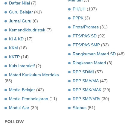
Menteri
(3)
Daftar Nilai
(7)
PH/UH
(137)
Guru Belajar
(41)
PPPK
(3)
Jurnal Guru
(6)
Prota/Promes
(31)
Kemendikbudristek
(7)
PTS/PAS SD
(92)
KI & KD
(17)
PTS/PAS SMP
(32)
KKM
(18)
Rangkuman Materi SD
(48)
KKTP
(14)
Ringkasan Materi
(3)
Kuis Interaktif
(2)
RPP SD/MI
(57)
Materi Kurikulum Merdeka
(85)
RPP SMA/MA
(47)
Media Belajar
(42)
RPP SMK/MAK
(29)
Media Pembelajaran
(11)
RPP SMP/MTs
(30)
Modul Ajar
(39)
Silabus
(51)
FOLLOW