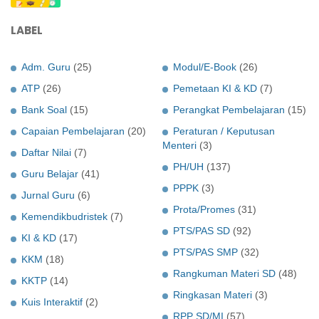
LABEL
Adm. Guru
(25)
Modul/E-Book
(26)
ATP
(26)
Pemetaan KI & KD
(7)
Bank Soal
(15)
Perangkat Pembelajaran
(15)
Capaian Pembelajaran
(20)
Peraturan / Keputusan
Menteri
(3)
Daftar Nilai
(7)
PH/UH
(137)
Guru Belajar
(41)
PPPK
(3)
Jurnal Guru
(6)
Prota/Promes
(31)
Kemendikbudristek
(7)
PTS/PAS SD
(92)
KI & KD
(17)
PTS/PAS SMP
(32)
KKM
(18)
Rangkuman Materi SD
(48)
KKTP
(14)
Ringkasan Materi
(3)
Kuis Interaktif
(2)
RPP SD/MI
(57)