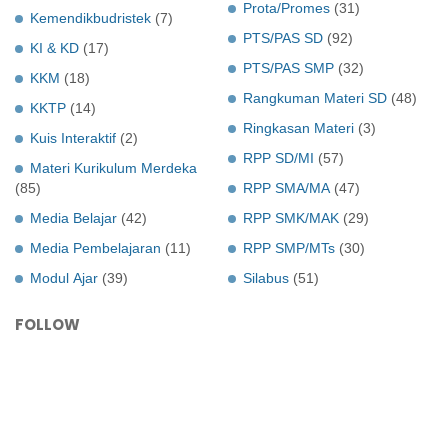
Prota/Promes
(31)
Kemendikbudristek
(7)
PTS/PAS SD
(92)
KI & KD
(17)
PTS/PAS SMP
(32)
KKM
(18)
Rangkuman Materi SD
(48)
KKTP
(14)
Ringkasan Materi
(3)
Kuis Interaktif
(2)
RPP SD/MI
(57)
Materi Kurikulum Merdeka
(85)
RPP SMA/MA
(47)
Media Belajar
(42)
RPP SMK/MAK
(29)
Media Pembelajaran
(11)
RPP SMP/MTs
(30)
Modul Ajar
(39)
Silabus
(51)
FOLLOW