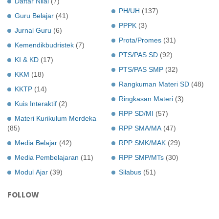
Daftar Nilai
(7)
PH/UH
(137)
Guru Belajar
(41)
PPPK
(3)
Jurnal Guru
(6)
Prota/Promes
(31)
Kemendikbudristek
(7)
PTS/PAS SD
(92)
KI & KD
(17)
PTS/PAS SMP
(32)
KKM
(18)
Rangkuman Materi SD
(48)
KKTP
(14)
Ringkasan Materi
(3)
Kuis Interaktif
(2)
RPP SD/MI
(57)
Materi Kurikulum Merdeka
(85)
RPP SMA/MA
(47)
Media Belajar
(42)
RPP SMK/MAK
(29)
Media Pembelajaran
(11)
RPP SMP/MTs
(30)
Modul Ajar
(39)
Silabus
(51)
FOLLOW