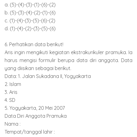
a. (5)-(4)-(3)-(1)-(6)-(2)
b. (5)-(3)-(4)-(2)-(1)-(6)
c. (1)-(4)-(3)-(5)-(6)-(2)
d. (1)-(4)-(2)-(3)-(5)-(6)
6. Perhatikan data berikut!
Aris ingin mengikuti kegiatan ekstrakurikuler pramuka. Ia
harus mengisi formulir berupa data diri anggota. Data
yang diisikan sebagai berikut.
Data: 1. Jalan Sukadana II, Yogyakarta
2. Islam
3. Aris
4. SD
5. Yogyakarta, 20 Mei 2007
Data Diri Anggota Pramuka
Nama :
Tempat/tanggal lahir :