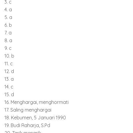
3. c
4. a
5. a
6. b
7. a
8. a
9. c
10. b
11. c
12. d
13. a
14. c
15. d
16. Menghargai, menghormati
17. Saling menghargai
18. Kebumen, 5 Januari 1990
19. Budi Raharja, S.Pd
20. Tarik menarik