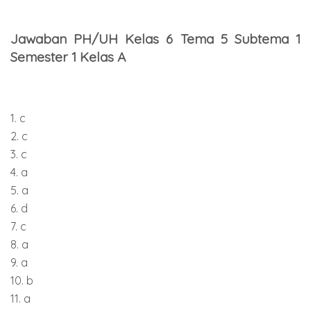
Jawaban PH/UH Kelas 6 Tema 5 Subtema 1
Semester 1 Kelas A
1. c
2. c
3. c
4. a
5. a
6. d
7. c
8. a
9. a
10. b
11. a