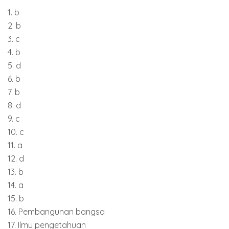
1. b
2. b
3. c
4. b
5. d
6. b
7. b
8. d
9. c
10. c
11. a
12. d
13. b
14. a
15. b
16. Pembangunan bangsa
17. Ilmu pengetahuan