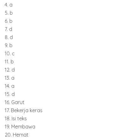
4. a
5. b
6. b
7. d
8. d
9. b
10. c
11. b
12. d
13. a
14. a
15. d
16. Garut
17. Bekerja keras
18. Isi teks
19. Membawa
20. Hemat