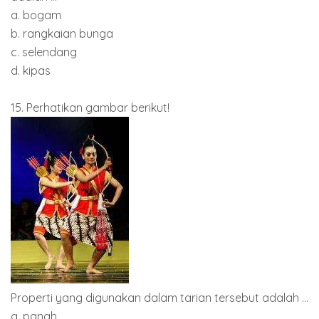
a. bogam
b. rangkaian bunga
c. selendang
d. kipas
15. Perhatikan gambar berikut!
Properti yang digunakan dalam tarian tersebut adalah ...
a. panah