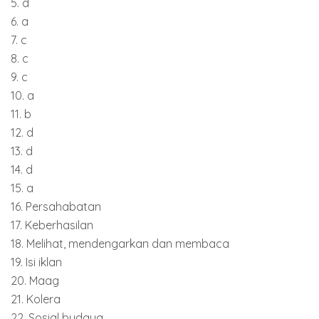
5. d
6. a
7. c
8. c
9. c
10. a
11. b
12. d
13. d
14. d
15. a
16. Persahabatan
17. Keberhasilan
18. Melihat, mendengarkan dan membaca
19. Isi iklan
20. Maag
21. Kolera
22. Sosial budaya