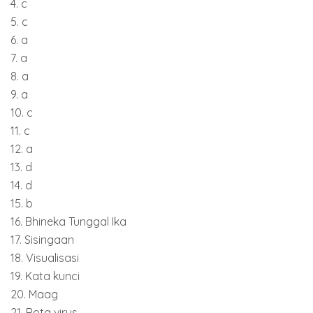
4. c
5. c
6. a
7. a
8. a
9. a
10. c
11. c
12. a
13. d
14. d
15. b
16. Bhineka Tunggal Ika
17. Sisingaan
18. Visualisasi
19. Kata kunci
20. Maag
21. Rota virus