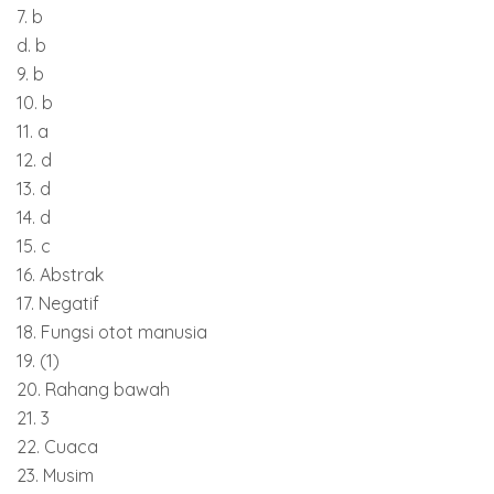
7. b
d. b
9. b
10. b
11. a
12. d
13. d
14. d
15. c
16. Abstrak
17. Negatif
18. Fungsi otot manusia
19. (1)
20. Rahang bawah
21. 3
22. Cuaca
23. Musim