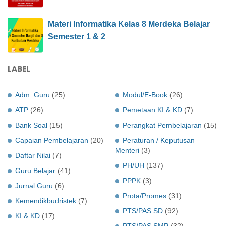
Materi Informatika Kelas 8 Merdeka Belajar
Semester 1 & 2
LABEL
Adm. Guru
(25)
Modul/E-Book
(26)
ATP
(26)
Pemetaan KI & KD
(7)
Bank Soal
(15)
Perangkat Pembelajaran
(15)
Capaian Pembelajaran
(20)
Peraturan / Keputusan
Menteri
(3)
Daftar Nilai
(7)
PH/UH
(137)
Guru Belajar
(41)
PPPK
(3)
Jurnal Guru
(6)
Prota/Promes
(31)
Kemendikbudristek
(7)
PTS/PAS SD
(92)
KI & KD
(17)
PTS/PAS SMP
(32)