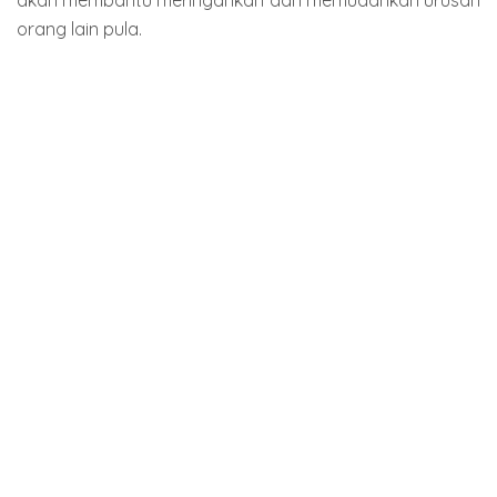
akan membantu meringankan dan memudahkan urusan
orang lain pula.