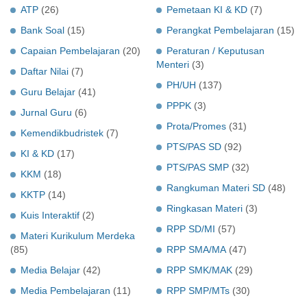
ATP
(26)
Pemetaan KI & KD
(7)
Bank Soal
(15)
Perangkat Pembelajaran
(15)
Capaian Pembelajaran
(20)
Peraturan / Keputusan
Menteri
(3)
Daftar Nilai
(7)
PH/UH
(137)
Guru Belajar
(41)
PPPK
(3)
Jurnal Guru
(6)
Prota/Promes
(31)
Kemendikbudristek
(7)
PTS/PAS SD
(92)
KI & KD
(17)
PTS/PAS SMP
(32)
KKM
(18)
Rangkuman Materi SD
(48)
KKTP
(14)
Ringkasan Materi
(3)
Kuis Interaktif
(2)
RPP SD/MI
(57)
Materi Kurikulum Merdeka
(85)
RPP SMA/MA
(47)
Media Belajar
(42)
RPP SMK/MAK
(29)
Media Pembelajaran
(11)
RPP SMP/MTs
(30)