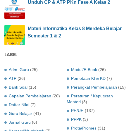
Unduh CP & ATP PKn Fase A Kelas 2
Materi Informatika Kelas 8 Merdeka Belajar
Semester 1 & 2
LABEL
Adm. Guru
(25)
Modul/E-Book
(26)
ATP
(26)
Pemetaan KI & KD
(7)
Bank Soal
(15)
Perangkat Pembelajaran
(15)
Capaian Pembelajaran
(20)
Peraturan / Keputusan
Menteri
(3)
Daftar Nilai
(7)
PH/UH
(137)
Guru Belajar
(41)
PPPK
(3)
Jurnal Guru
(6)
Prota/Promes
(31)
Kemendikbudristek
(7)