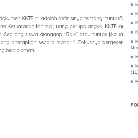
K
okumen KKTP ini adalah definisinya tentang "tuntas".
K
eria Ketuntasan Minimal) yang berupa angka, KKTP ini
K
 Seorang siswa dianggap "Baik" atau tuntas jika ia
M
yang ditetapkan secara mandiri". Fokusnya bergeser
Mer
g bisa diamati.
M
M
(11
M
FO