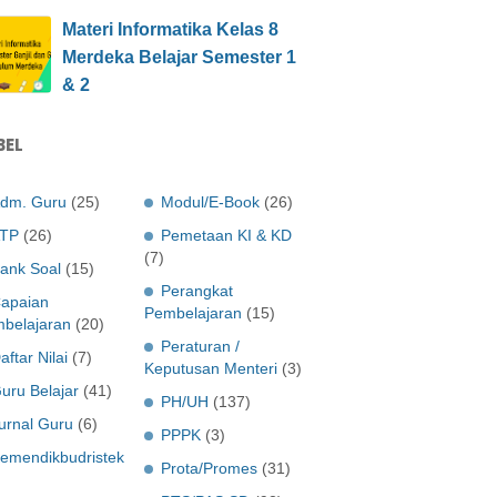
Materi Informatika Kelas 8
Merdeka Belajar Semester 1
& 2
BEL
dm. Guru
(25)
Modul/E-Book
(26)
TP
(26)
Pemetaan KI & KD
(7)
ank Soal
(15)
Perangkat
apaian
Pembelajaran
(15)
belajaran
(20)
Peraturan /
aftar Nilai
(7)
Keputusan Menteri
(3)
uru Belajar
(41)
PH/UH
(137)
urnal Guru
(6)
PPPK
(3)
emendikbudristek
Prota/Promes
(31)