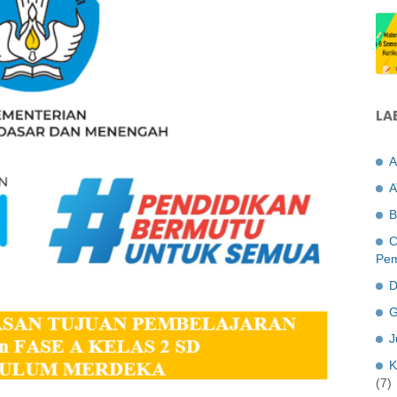
LA
A
A
B
C
Pem
D
G
J
K
(7)