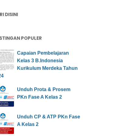
I DISINI
STINGAN POPULER
Capaian Pembelajaran
Kelas 3 B.Indonesia
Kurikulum Merdeka Tahun
24
Unduh Prota & Prosem
PKn Fase A Kelas 2
Unduh CP & ATP PKn Fase
A Kelas 2