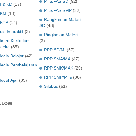
PTS/PAS SD
(92)
I & KD
(17)
PTS/PAS SMP
(32)
KKM
(18)
Rangkuman Materi
KTP
(14)
SD
(48)
uis Interaktif
(2)
Ringkasan Materi
ateri Kurikulum
(3)
deka
(85)
RPP SD/MI
(57)
edia Belajar
(42)
RPP SMA/MA
(47)
edia Pembelajaran
RPP SMK/MAK
(29)
)
RPP SMP/MTs
(30)
odul Ajar
(39)
Silabus
(51)
LLOW