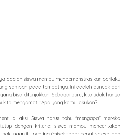
utnya adalah siswa mampu mendemonstrasikan perilaku
ang sampah pada tempatnya. Ini adalah puncak dari
ang bisa ditunjukkan. Sebagai guru, kita tidak hanya
pi kita mengamati "Apa yang kamu lakukan?.
enti di aksi. Siswa harus tahu "mengapa" mereka
itutup dengan kriteria: siswa mampu menceritakan
gkungan itu penting (misal: "agar cepat selesai dan