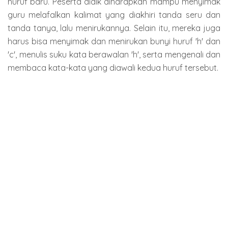
huruf baru. Peserta didik diharapkan mampu menyimak
guru melafalkan kalimat yang diakhiri tanda seru dan
tanda tanya, lalu menirukannya. Selain itu, mereka juga
harus bisa menyimak dan menirukan bunyi huruf 'h' dan
'c', menulis suku kata berawalan 'h', serta mengenali dan
membaca kata-kata yang diawali kedua huruf tersebut.