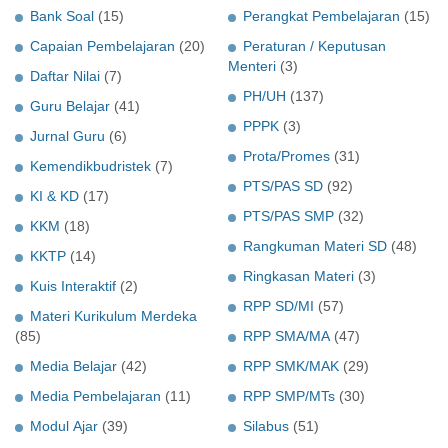
Bank Soal
(15)
Perangkat Pembelajaran
(15)
Capaian Pembelajaran
(20)
Peraturan / Keputusan
Menteri
(3)
Daftar Nilai
(7)
PH/UH
(137)
Guru Belajar
(41)
PPPK
(3)
Jurnal Guru
(6)
Prota/Promes
(31)
Kemendikbudristek
(7)
PTS/PAS SD
(92)
KI & KD
(17)
PTS/PAS SMP
(32)
KKM
(18)
Rangkuman Materi SD
(48)
KKTP
(14)
Ringkasan Materi
(3)
Kuis Interaktif
(2)
RPP SD/MI
(57)
Materi Kurikulum Merdeka
(85)
RPP SMA/MA
(47)
Media Belajar
(42)
RPP SMK/MAK
(29)
Media Pembelajaran
(11)
RPP SMP/MTs
(30)
Modul Ajar
(39)
Silabus
(51)