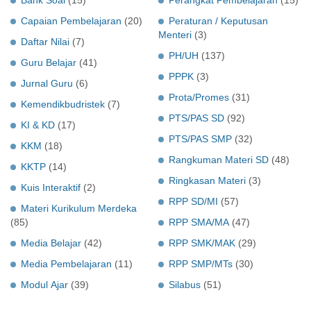
Bank Soal
(15)
Perangkat Pembelajaran
(15)
Capaian Pembelajaran
(20)
Peraturan / Keputusan
Menteri
(3)
Daftar Nilai
(7)
PH/UH
(137)
Guru Belajar
(41)
PPPK
(3)
Jurnal Guru
(6)
Prota/Promes
(31)
Kemendikbudristek
(7)
PTS/PAS SD
(92)
KI & KD
(17)
PTS/PAS SMP
(32)
KKM
(18)
Rangkuman Materi SD
(48)
KKTP
(14)
Ringkasan Materi
(3)
Kuis Interaktif
(2)
RPP SD/MI
(57)
Materi Kurikulum Merdeka
(85)
RPP SMA/MA
(47)
Media Belajar
(42)
RPP SMK/MAK
(29)
Media Pembelajaran
(11)
RPP SMP/MTs
(30)
Modul Ajar
(39)
Silabus
(51)