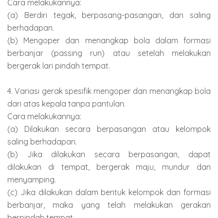
Cara melakukannya:
(a) Berdiri tegak, berpasang-pasangan, dan saling
berhadapan.
(b) Mengoper dan menangkap bola dalam formasi
berbanjar (passing run) atau setelah melakukan
bergerak lari pindah tempat.
4. Variasi gerak spesifik mengoper dan menangkap bola
dari atas kepala tanpa pantulan.
Cara melakukannya:
(a) Dilakukan secara berpasangan atau kelompok
saling berhadapan.
(b) Jika dilakukan secara berpasangan, dapat
dilakukan di tempat, bergerak maju, mundur dan
menyamping.
(c) Jika dilakukan dalam bentuk kelompok dan formasi
berbanjar, maka yang telah melakukan gerakan
berpindah tempat.