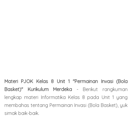
Materi PJOK Kelas 8 Unit 1 "
Permainan Invasi (Bola
Basket)
" Kurikulum Merdeka
-
Berikut rangkuman
lengkap materi Informatika Kelas 8 pada Unit 1 yang
membahas tentang
Permainan Invasi (Bola Basket)
, yuk
simak baik-baik.