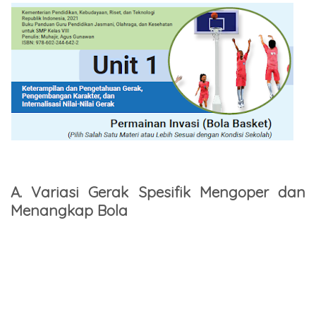
A. Variasi Gerak Spesifik Mengoper dan
Menangkap Bola