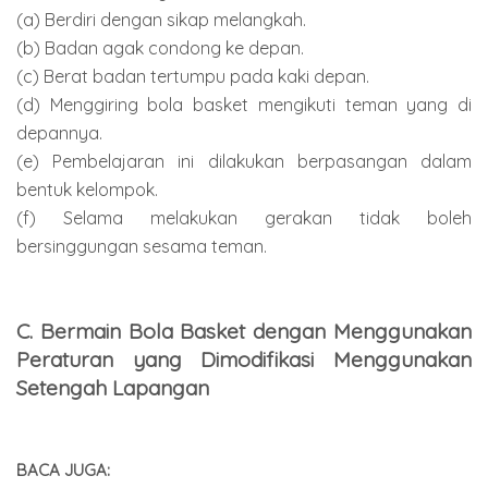
(a) Berdiri dengan sikap melangkah.
(b) Badan agak condong ke depan.
(c) Berat badan tertumpu pada kaki depan.
(d) Menggiring bola basket mengikuti teman yang di
depannya.
(e) Pembelajaran ini dilakukan berpasangan dalam
bentuk kelompok.
(f) Selama melakukan gerakan tidak boleh
bersinggungan sesama teman.
C. Bermain Bola Basket dengan Menggunakan
Peraturan yang Dimodifikasi Menggunakan
Setengah Lapangan
BACA JUGA: