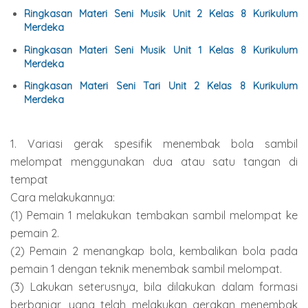
Ringkasan Materi Seni Musik Unit 2 Kelas 8 Kurikulum
Merdeka
Ringkasan Materi Seni Musik Unit 1 Kelas 8 Kurikulum
Merdeka
Ringkasan Materi Seni Tari Unit 2 Kelas 8 Kurikulum
Merdeka
1. Variasi gerak spesifik menembak bola sambil
melompat menggunakan dua atau satu tangan di
tempat
Cara melakukannya:
(1) Pemain 1 melakukan tembakan sambil melompat ke
pemain 2.
(2) Pemain 2 menangkap bola, kembalikan bola pada
pemain 1 dengan teknik menembak sambil melompat.
(3) Lakukan seterusnya, bila dilakukan dalam formasi
berbanjar, yang telah melakukan gerakan menembak