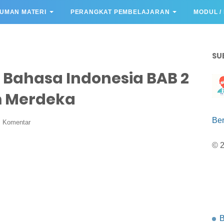
UMAN MATERI
PERANGKAT PEMBELAJARAN
MODUL /
SU
 Bahasa Indonesia BAB 2
m Merdeka
Be
s Komentar
© 
B