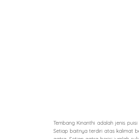
Tembang Kinanthi adalah jenis puisi
Setiap baitnya terdiri atas kalimat 
gatra. Setiap gatra berisi jumlah s