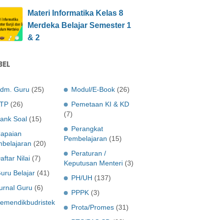
Materi Informatika Kelas 8
Merdeka Belajar Semester 1
& 2
BEL
dm. Guru
(25)
Modul/E-Book
(26)
TP
(26)
Pemetaan KI & KD
(7)
ank Soal
(15)
Perangkat
apaian
Pembelajaran
(15)
belajaran
(20)
Peraturan /
aftar Nilai
(7)
Keputusan Menteri
(3)
uru Belajar
(41)
PH/UH
(137)
urnal Guru
(6)
PPPK
(3)
emendikbudristek
Prota/Promes
(31)