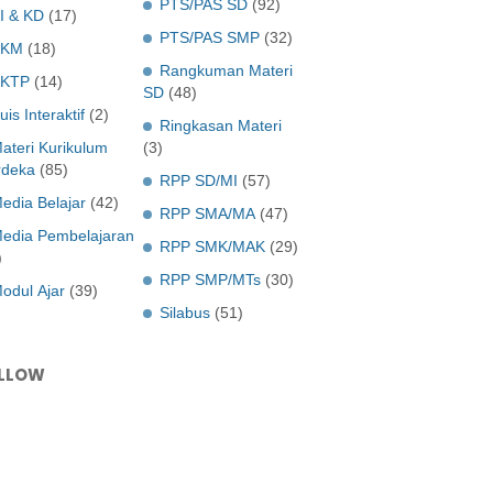
PTS/PAS SD
(92)
I & KD
(17)
PTS/PAS SMP
(32)
KKM
(18)
Rangkuman Materi
KTP
(14)
SD
(48)
uis Interaktif
(2)
Ringkasan Materi
ateri Kurikulum
(3)
deka
(85)
RPP SD/MI
(57)
edia Belajar
(42)
RPP SMA/MA
(47)
edia Pembelajaran
RPP SMK/MAK
(29)
)
RPP SMP/MTs
(30)
odul Ajar
(39)
Silabus
(51)
LLOW