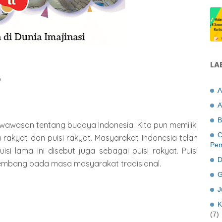
LA
?
A
A
B
awasan tentang budaya Indonesia. Kita pun memiliki
C
 rakyat dan puisi rakyat. Masyarakat Indonesia telah
Pem
isi lama ini disebut juga sebagai puisi rakyat. Puisi
D
embang pada masa masyarakat tradisional.
G
J
K
(7)