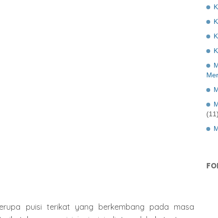
K
K
K
M
Mer
M
M
(11
M
FO
 berupa puisi terikat yang berkembang pada masa