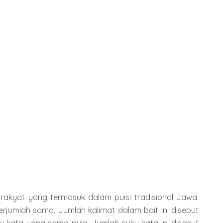
 rakyat yang termasuk dalam puisi tradisional Jawa.
berjumlah sama. Jumlah kalimat dalam bait ini disebut
uku kata yang sama pula. Jumlah suku kata ini disebut