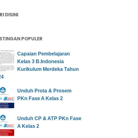
I DISINI
STINGAN POPULER
Capaian Pembelajaran
Kelas 3 B.Indonesia
Kurikulum Merdeka Tahun
24
Unduh Prota & Prosem
PKn Fase A Kelas 2
Unduh CP & ATP PKn Fase
A Kelas 2