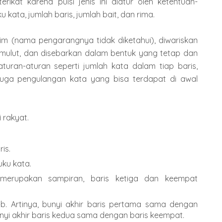
erikat karena puisi jenis ini diatur oleh ketentuan-
u kata, jumlah baris, jumlah bait, dan rima.
im (nama pengarangnya tidak diketahui), diwariskan
 mulut, dan disebarkan dalam bentuk yang tetap dan
 aturan-aturan seperti jumlah kata dalam tiap baris,
 juga pengulangan kata yang bisa terdapat di awal
i rakyat.
is.
suku kata.
merupakan sampiran, baris ketiga dan keempat
b. Artinya, bunyi akhir baris pertama sama dengan
unyi akhir baris kedua sama dengan baris keempat.