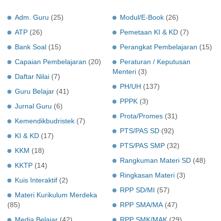
Adm. Guru
(25)
Modul/E-Book
(26)
ATP
(26)
Pemetaan KI & KD
(7)
Bank Soal
(15)
Perangkat Pembelajaran
(15)
Capaian Pembelajaran
(20)
Peraturan / Keputusan
Menteri
(3)
Daftar Nilai
(7)
PH/UH
(137)
Guru Belajar
(41)
PPPK
(3)
Jurnal Guru
(6)
Prota/Promes
(31)
Kemendikbudristek
(7)
PTS/PAS SD
(92)
KI & KD
(17)
PTS/PAS SMP
(32)
KKM
(18)
Rangkuman Materi SD
(48)
KKTP
(14)
Ringkasan Materi
(3)
Kuis Interaktif
(2)
RPP SD/MI
(57)
Materi Kurikulum Merdeka
(85)
RPP SMA/MA
(47)
Media Belajar
(42)
RPP SMK/MAK
(29)