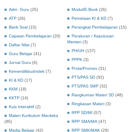
Adm. Guru
(25)
Modul/E-Book
(26)
ATP
(26)
Pemetaan KI & KD
(7)
Bank Soal
(15)
Perangkat Pembelajaran
(15)
Capaian Pembelajaran
(20)
Peraturan / Keputusan
Menteri
(3)
Daftar Nilai
(7)
PH/UH
(137)
Guru Belajar
(41)
PPPK
(3)
Jurnal Guru
(6)
Prota/Promes
(31)
Kemendikbudristek
(7)
PTS/PAS SD
(92)
KI & KD
(17)
PTS/PAS SMP
(32)
KKM
(18)
Rangkuman Materi SD
(48)
KKTP
(14)
Ringkasan Materi
(3)
Kuis Interaktif
(2)
RPP SD/MI
(57)
Materi Kurikulum Merdeka
(85)
RPP SMA/MA
(47)
Media Belajar
(42)
RPP SMK/MAK
(29)