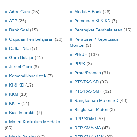
Adm. Guru
(25)
Modul/E-Book
(26)
ATP
(26)
Pemetaan KI & KD
(7)
Bank Soal
(15)
Perangkat Pembelajaran
(15)
Capaian Pembelajaran
(20)
Peraturan / Keputusan
Menteri
(3)
Daftar Nilai
(7)
PH/UH
(137)
Guru Belajar
(41)
PPPK
(3)
Jurnal Guru
(6)
Prota/Promes
(31)
Kemendikbudristek
(7)
PTS/PAS SD
(92)
KI & KD
(17)
PTS/PAS SMP
(32)
KKM
(18)
Rangkuman Materi SD
(48)
KKTP
(14)
Ringkasan Materi
(3)
Kuis Interaktif
(2)
RPP SD/MI
(57)
Materi Kurikulum Merdeka
(85)
RPP SMA/MA
(47)
Media Belajar
(42)
RPP SMK/MAK
(29)