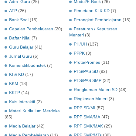
Adm. Guru
(25)
Modul/E-Book
(26)
ATP
(26)
Pemetaan KI & KD
(7)
Bank Soal
(15)
Perangkat Pembelajaran
(15)
Capaian Pembelajaran
(20)
Peraturan / Keputusan
Menteri
(3)
Daftar Nilai
(7)
PH/UH
(137)
Guru Belajar
(41)
PPPK
(3)
Jurnal Guru
(6)
Prota/Promes
(31)
Kemendikbudristek
(7)
PTS/PAS SD
(92)
KI & KD
(17)
PTS/PAS SMP
(32)
KKM
(18)
Rangkuman Materi SD
(48)
KKTP
(14)
Ringkasan Materi
(3)
Kuis Interaktif
(2)
RPP SD/MI
(57)
Materi Kurikulum Merdeka
(85)
RPP SMA/MA
(47)
Media Belajar
(42)
RPP SMK/MAK
(29)
Media Pembelajaran
(11)
RPP SMP/MTs
(30)