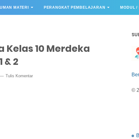
UMAN MATERI
PERANGKAT PEMBELAJARAN
MODUL /
SU
a Kelas 10 Merdeka
 & 2
Be
Tulis Komentar
© 
B