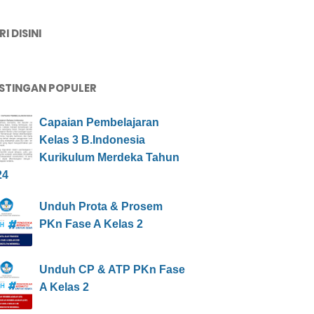
I DISINI
STINGAN POPULER
Capaian Pembelajaran
Kelas 3 B.Indonesia
Kurikulum Merdeka Tahun
24
Unduh Prota & Prosem
PKn Fase A Kelas 2
Unduh CP & ATP PKn Fase
A Kelas 2