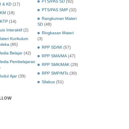
PTS/PAS SD
(92)
I & KD
(17)
PTS/PAS SMP
(32)
KKM
(18)
Rangkuman Materi
KTP
(14)
SD
(48)
uis Interaktif
(2)
Ringkasan Materi
ateri Kurikulum
(3)
deka
(85)
RPP SD/MI
(57)
edia Belajar
(42)
RPP SMA/MA
(47)
edia Pembelajaran
RPP SMK/MAK
(29)
)
RPP SMP/MTs
(30)
odul Ajar
(39)
Silabus
(51)
LLOW