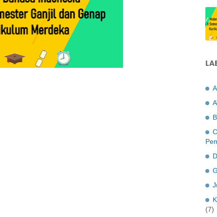
LA
A
A
B
C
Pem
D
G
J
K
(7)