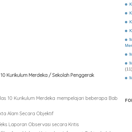
K
K
K
M
Mer
M
M
(11
 10 Kurikulum Merdeka / Sekolah Penggerak
M
elas 10 Kurikulum Merdeka mempelajari beberapa Bab
FO
ta Alam Secara Objektif
ks Laporan Observasi secara Kritis