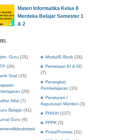
Materi Informatika Kelas 8
Merdeka Belajar Semester 1
& 2
BEL
dm. Guru
(25)
Modul/E-Book
(26)
TP
(26)
Pemetaan KI & KD
(7)
ank Soal
(15)
Perangkat
apaian
Pembelajaran
(15)
belajaran
(20)
Peraturan /
aftar Nilai
(7)
Keputusan Menteri
(3)
uru Belajar
(41)
PH/UH
(137)
urnal Guru
(6)
PPPK
(3)
emendikbudristek
Prota/Promes
(31)