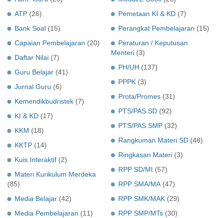
ATP
(26)
Pemetaan KI & KD
(7)
Bank Soal
(15)
Perangkat Pembelajaran
(15)
Capaian Pembelajaran
(20)
Peraturan / Keputusan
Menteri
(3)
Daftar Nilai
(7)
PH/UH
(137)
Guru Belajar
(41)
PPPK
(3)
Jurnal Guru
(6)
Prota/Promes
(31)
Kemendikbudristek
(7)
PTS/PAS SD
(92)
KI & KD
(17)
PTS/PAS SMP
(32)
KKM
(18)
Rangkuman Materi SD
(48)
KKTP
(14)
Ringkasan Materi
(3)
Kuis Interaktif
(2)
RPP SD/MI
(57)
Materi Kurikulum Merdeka
(85)
RPP SMA/MA
(47)
Media Belajar
(42)
RPP SMK/MAK
(29)
Media Pembelajaran
(11)
RPP SMP/MTs
(30)