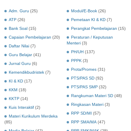
Adm. Guru
(25)
Modul/E-Book
(26)
ATP
(26)
Pemetaan KI & KD
(7)
Bank Soal
(15)
Perangkat Pembelajaran
(15)
Capaian Pembelajaran
(20)
Peraturan / Keputusan
Menteri
(3)
Daftar Nilai
(7)
PH/UH
(137)
Guru Belajar
(41)
PPPK
(3)
Jurnal Guru
(6)
Prota/Promes
(31)
Kemendikbudristek
(7)
PTS/PAS SD
(92)
KI & KD
(17)
PTS/PAS SMP
(32)
KKM
(18)
Rangkuman Materi SD
(48)
KKTP
(14)
Ringkasan Materi
(3)
Kuis Interaktif
(2)
RPP SD/MI
(57)
Materi Kurikulum Merdeka
(85)
RPP SMA/MA
(47)
Media Belajar
(42)
RPP SMK/MAK
(29)