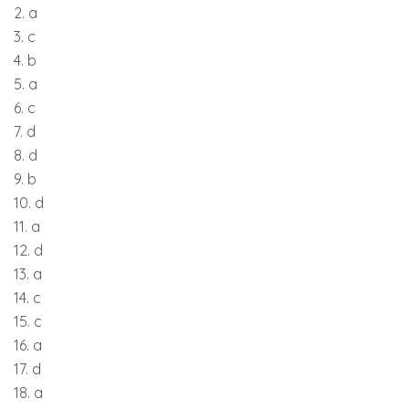
2. a
3. c
4. b
5. a
6. c
7. d
8. d
9. b
10. d
11. a
12. d
13. a
14. c
15. c
16. a
17. d
18. a