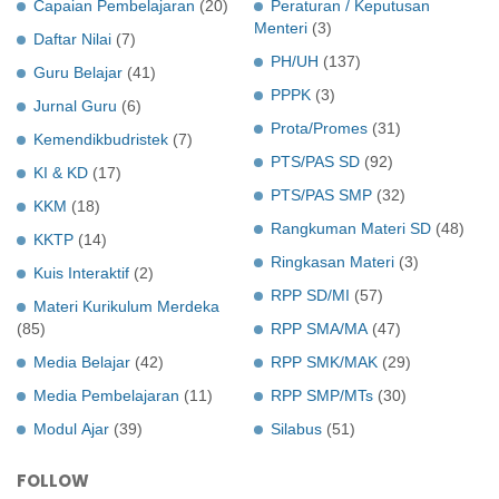
Capaian Pembelajaran
(20)
Peraturan / Keputusan
Menteri
(3)
Daftar Nilai
(7)
PH/UH
(137)
Guru Belajar
(41)
PPPK
(3)
Jurnal Guru
(6)
Prota/Promes
(31)
Kemendikbudristek
(7)
PTS/PAS SD
(92)
KI & KD
(17)
PTS/PAS SMP
(32)
KKM
(18)
Rangkuman Materi SD
(48)
KKTP
(14)
Ringkasan Materi
(3)
Kuis Interaktif
(2)
RPP SD/MI
(57)
Materi Kurikulum Merdeka
(85)
RPP SMA/MA
(47)
Media Belajar
(42)
RPP SMK/MAK
(29)
Media Pembelajaran
(11)
RPP SMP/MTs
(30)
Modul Ajar
(39)
Silabus
(51)
FOLLOW