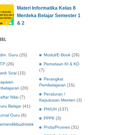
Materi Informatika Kelas 8
Merdeka Belajar Semester 1
& 2
BEL
dm. Guru
(25)
Modul/E-Book
(26)
TP
(26)
Pemetaan KI & KD
(7)
ank Soal
(15)
Perangkat
apaian
Pembelajaran
(15)
belajaran
(20)
Peraturan /
aftar Nilai
(7)
Keputusan Menteri
(3)
uru Belajar
(41)
PH/UH
(137)
urnal Guru
(6)
PPPK
(3)
emendikbudristek
Prota/Promes
(31)