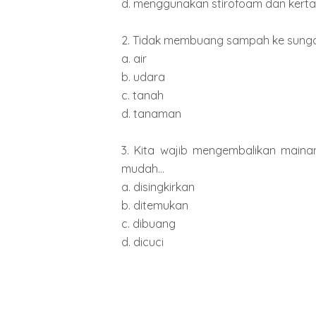
d. menggunakan stirofoam dan kert
2. Tidak membuang sampah ke sungai
a. air
b. udara
c. tanah
d. tanaman
3. Kita wajib mengembalikan maina
mudah...
a. disingkirkan
b. ditemukan
c. dibuang
d. dicuci