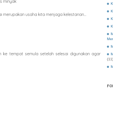
as minyak
K
 merupakan usaha kita menjaga kelestarian...
K
K
M
Mer
M
n ke tempat semula setelah selesai digunakan agar
M
(11
M
FO