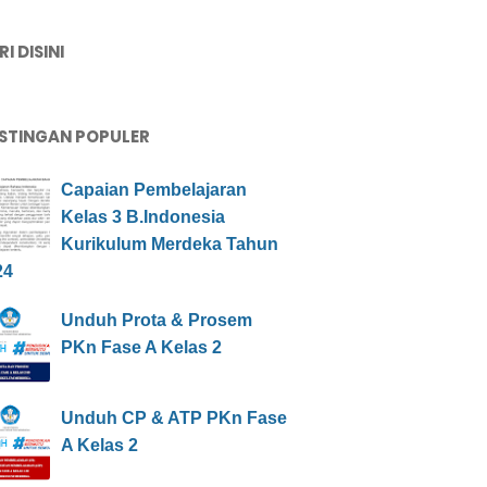
I DISINI
STINGAN POPULER
Capaian Pembelajaran
Kelas 3 B.Indonesia
Kurikulum Merdeka Tahun
24
Unduh Prota & Prosem
PKn Fase A Kelas 2
Unduh CP & ATP PKn Fase
A Kelas 2