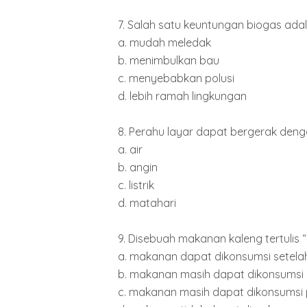
7. Salah satu keuntungan biogas adala
a. mudah meledak
b. menimbulkan bau
c. menyebabkan polusi
d. lebih ramah lingkungan
8. Perahu layar dapat bergerak deng
a. air
b. angin
c. listrik
d. matahari
9. Disebuah makanan kaleng tertulis “B
a. makanan dapat dikonsumsi setela
b. makanan masih dapat dikonsumsi
c. makanan masih dapat dikonsumsi 