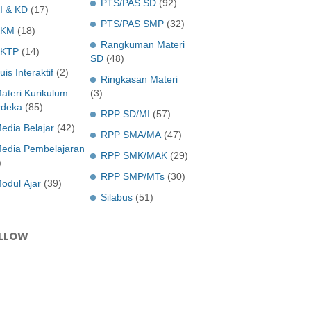
PTS/PAS SD
(92)
I & KD
(17)
PTS/PAS SMP
(32)
KKM
(18)
Rangkuman Materi
KTP
(14)
SD
(48)
uis Interaktif
(2)
Ringkasan Materi
ateri Kurikulum
(3)
deka
(85)
RPP SD/MI
(57)
edia Belajar
(42)
RPP SMA/MA
(47)
edia Pembelajaran
RPP SMK/MAK
(29)
)
RPP SMP/MTs
(30)
odul Ajar
(39)
Silabus
(51)
LLOW