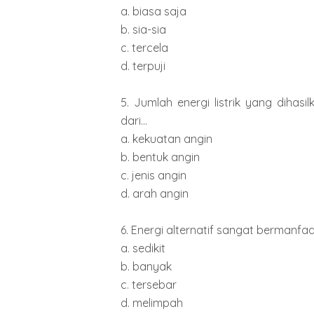
a. biasa saja
b. sia-sia
c. tercela
d. terpuji
5. Jumlah energi listrik yang dihas
dari...
a. kekuatan angin
b. bentuk angin
c. jenis angin
d. arah angin
6. Energi alternatif sangat bermanfa
a. sedikit
b. banyak
c. tersebar
d. melimpah