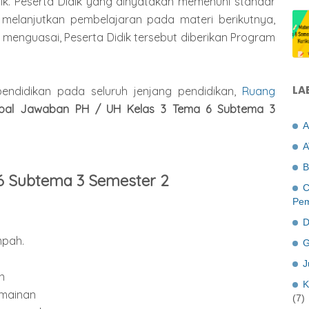
dik. Peserta Didik yang dinyatakan memenuhi standar
melanjutkan pembelajaran pada materi berikutnya,
menguasai, Peserta Didik tersebut diberikan Program
LA
endidikan pada seluruh jenjang pendidikan,
Ruang
oal Jawaban PH / UH Kelas 3 Tema 6 Subtema 3
A
A
B
6 Subtema 3 Semester 2
C
Pem
D
mpah.
G
J
n
K
 mainan
(7)