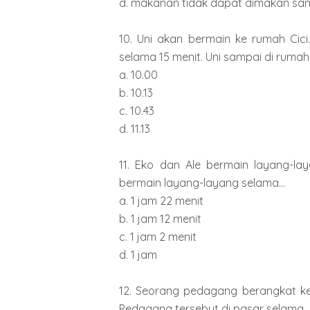
d. makanan tidak dapat dimakan sam
10. Uni akan bermain ke rumah Cici
selama 15 menit. Uni sampai di rumah C
a. 10.00
b. 10.13
c. 10.43
d. 11.13
11. Eko dan Ale bermain layang-la
bermain layang-layang selama...
a. 1 jam 22 menit
b. 1 jam 12 menit
c. 1 jam 2 menit
d. 1 jam
12. Seorang pedagang berangkat ke p
Pedagang tersebut di pasar selama...