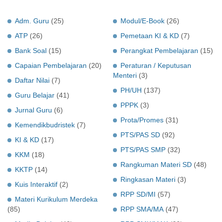
Adm. Guru
(25)
Modul/E-Book
(26)
ATP
(26)
Pemetaan KI & KD
(7)
Bank Soal
(15)
Perangkat Pembelajaran
(15)
Capaian Pembelajaran
(20)
Peraturan / Keputusan
Menteri
(3)
Daftar Nilai
(7)
PH/UH
(137)
Guru Belajar
(41)
PPPK
(3)
Jurnal Guru
(6)
Prota/Promes
(31)
Kemendikbudristek
(7)
PTS/PAS SD
(92)
KI & KD
(17)
PTS/PAS SMP
(32)
KKM
(18)
Rangkuman Materi SD
(48)
KKTP
(14)
Ringkasan Materi
(3)
Kuis Interaktif
(2)
RPP SD/MI
(57)
Materi Kurikulum Merdeka
(85)
RPP SMA/MA
(47)