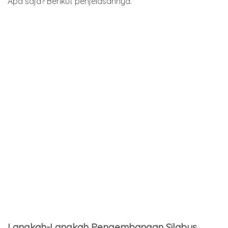
Apa saja? Berikut penjelasannya.
Langkah-Langkah Pengembangan Silabus