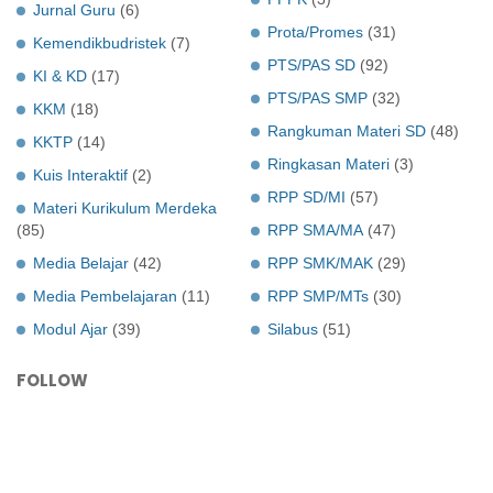
Jurnal Guru
(6)
Prota/Promes
(31)
Kemendikbudristek
(7)
PTS/PAS SD
(92)
KI & KD
(17)
PTS/PAS SMP
(32)
KKM
(18)
Rangkuman Materi SD
(48)
KKTP
(14)
Ringkasan Materi
(3)
Kuis Interaktif
(2)
RPP SD/MI
(57)
Materi Kurikulum Merdeka
(85)
RPP SMA/MA
(47)
Media Belajar
(42)
RPP SMK/MAK
(29)
Media Pembelajaran
(11)
RPP SMP/MTs
(30)
Modul Ajar
(39)
Silabus
(51)
FOLLOW