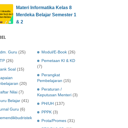
Materi Informatika Kelas 8
Merdeka Belajar Semester 1
& 2
BEL
dm. Guru
(25)
Modul/E-Book
(26)
TP
(26)
Pemetaan KI & KD
(7)
ank Soal
(15)
Perangkat
apaian
Pembelajaran
(15)
belajaran
(20)
Peraturan /
aftar Nilai
(7)
Keputusan Menteri
(3)
uru Belajar
(41)
PH/UH
(137)
urnal Guru
(6)
PPPK
(3)
emendikbudristek
Prota/Promes
(31)