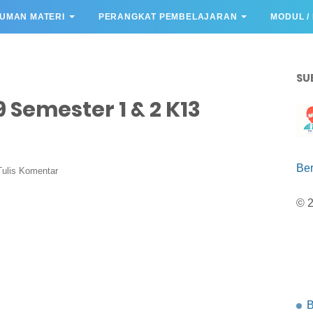
UMAN MATERI
PERANGKAT PEMBELAJARAN
MODUL /
SU
9 Semester 1 & 2 K13
Be
Tulis Komentar
© 
B