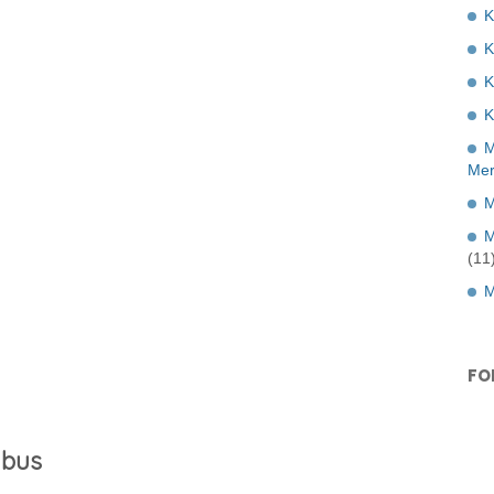
K
K
K
M
Mer
M
M
(11
M
FO
abus