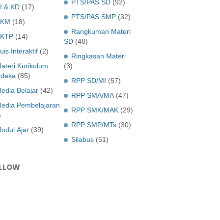
PTS/PAS SD
(92)
I & KD
(17)
PTS/PAS SMP
(32)
KKM
(18)
Rangkuman Materi
KTP
(14)
SD
(48)
uis Interaktif
(2)
Ringkasan Materi
ateri Kurikulum
(3)
deka
(85)
RPP SD/MI
(57)
edia Belajar
(42)
RPP SMA/MA
(47)
edia Pembelajaran
RPP SMK/MAK
(29)
)
RPP SMP/MTs
(30)
odul Ajar
(39)
Silabus
(51)
LLOW