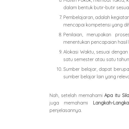
Materi Pokok, memuat fakta, ko
dalam bentuk butir-butir sesu
Pembelajaran, adalah kegiatan
mencapai kompetensi yang di
Penilaian, merupakan pros
menentukan pencapaian hasil b
Alokasi Waktu, sesuai dengan 
satu semester atau satu tahun
Sumber belajar, dapat berupa 
sumber belajar lain yang relev
Nah, setelah memahami
Apa itu Sil
juga memahami
Langkah-Langk
penjelasannya.