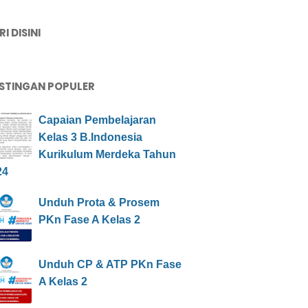
I DISINI
STINGAN POPULER
Capaian Pembelajaran
Kelas 3 B.Indonesia
Kurikulum Merdeka Tahun
24
Unduh Prota & Prosem
PKn Fase A Kelas 2
Unduh CP & ATP PKn Fase
A Kelas 2