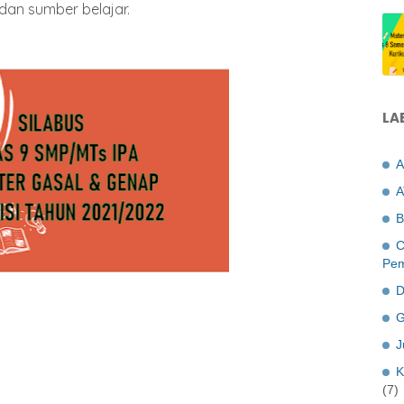
 dan sumber belajar.
LA
A
A
B
C
Pem
D
G
J
K
(7)