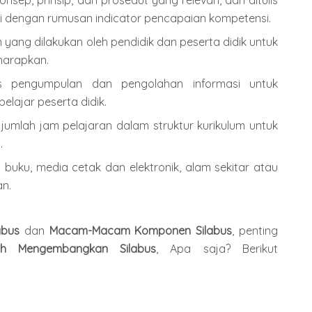
nsep, prinsip, dan prosedut yang relevan, dan ditulis
ai dengan rumusan indicator pencapaian kompetensi.
 yang dilakukan oleh pendidik dan peserta didik untuk
harapkan.
es pengumpulan dan pengolahan informasi untuk
elajar peserta didik.
jumlah jam pelajaran dalam struktur kurikulum untuk
.
buku, media cetak dan elektronik, alam sekitar atau
an.
abus
dan
Macam-Macam Komponen Silabus
, penting
ah Mengembangkan Silabus
, Apa saja? Berikut