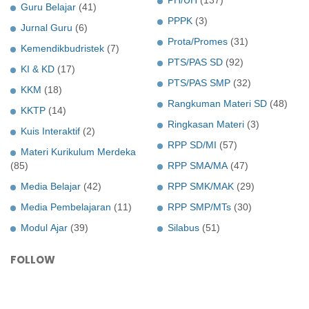
PH/UH
(137)
Guru Belajar
(41)
PPPK
(3)
Jurnal Guru
(6)
Prota/Promes
(31)
Kemendikbudristek
(7)
PTS/PAS SD
(92)
KI & KD
(17)
PTS/PAS SMP
(32)
KKM
(18)
Rangkuman Materi SD
(48)
KKTP
(14)
Ringkasan Materi
(3)
Kuis Interaktif
(2)
RPP SD/MI
(57)
Materi Kurikulum Merdeka
(85)
RPP SMA/MA
(47)
Media Belajar
(42)
RPP SMK/MAK
(29)
Media Pembelajaran
(11)
RPP SMP/MTs
(30)
Modul Ajar
(39)
Silabus
(51)
FOLLOW