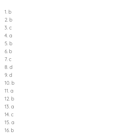
1. b
2. b
3. c
4. a
5. b
6. b
7. c
8. d
9. d
10. b
11. a
12. b
13. a
14. c
15. a
16. b