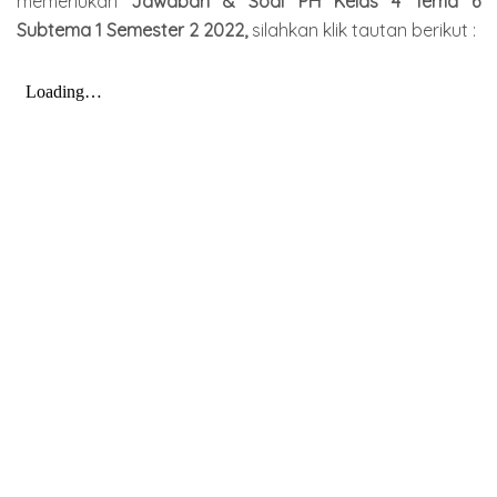
memerlukan
Jawaban & Soal PH Kelas 4 Tema 6
Subtema 1 Semester
2 2022
,
silahkan klik tautan berikut :