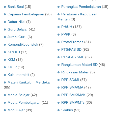
Bank Soal
(15)
Perangkat Pembelajaran
(15)
Capaian Pembelajaran
(20)
Peraturan / Keputusan
Menteri
(3)
Daftar Nilai
(7)
PH/UH
(137)
Guru Belajar
(41)
PPPK
(3)
Jurnal Guru
(6)
Prota/Promes
(31)
Kemendikbudristek
(7)
PTS/PAS SD
(92)
KI & KD
(17)
PTS/PAS SMP
(32)
KKM
(18)
Rangkuman Materi SD
(48)
KKTP
(14)
Ringkasan Materi
(3)
Kuis Interaktif
(2)
RPP SD/MI
(57)
Materi Kurikulum Merdeka
(85)
RPP SMA/MA
(47)
Media Belajar
(42)
RPP SMK/MAK
(29)
Media Pembelajaran
(11)
RPP SMP/MTs
(30)
Modul Ajar
(39)
Silabus
(51)