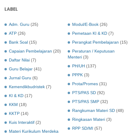
LABEL
Adm. Guru
(25)
Modul/E-Book
(26)
ATP
(26)
Pemetaan KI & KD
(7)
Bank Soal
(15)
Perangkat Pembelajaran
(15)
Capaian Pembelajaran
(20)
Peraturan / Keputusan
Menteri
(3)
Daftar Nilai
(7)
PH/UH
(137)
Guru Belajar
(41)
PPPK
(3)
Jurnal Guru
(6)
Prota/Promes
(31)
Kemendikbudristek
(7)
PTS/PAS SD
(92)
KI & KD
(17)
PTS/PAS SMP
(32)
KKM
(18)
Rangkuman Materi SD
(48)
KKTP
(14)
Ringkasan Materi
(3)
Kuis Interaktif
(2)
RPP SD/MI
(57)
Materi Kurikulum Merdeka